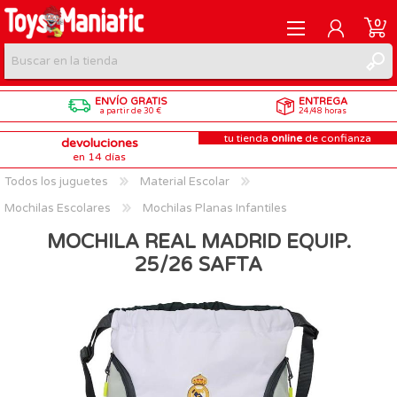
0
ENVÍO GRATIS
ENTREGA
REGISTRARME
a partir de 30 €
24/48 horas
tu tienda
online
de confianza
devoluciones
INICIAR SESIÓN
en 14 días
Todos los juguetes
Material Escolar
Mochilas Escolares
Mochilas Planas Infantiles
MOCHILA REAL MADRID EQUIP.
25/26 SAFTA