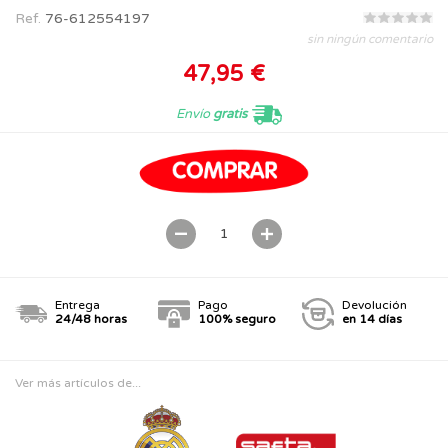
Ref.
76-612554197
sin ningún comentario
47,95 €
Envío
gratis
Entrega
Pago
Devolución
24/48 horas
100% seguro
en 14 días
Ver más artículos de...