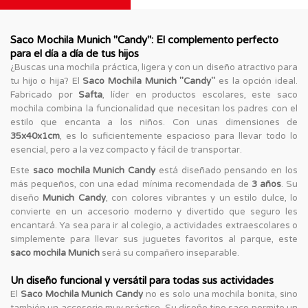
Saco Mochila Munich "Candy": El complemento perfecto
para el día a día de tus hijos
¿Buscas una mochila práctica, ligera y con un diseño atractivo para
tu hijo o hija? El
Saco Mochila Munich "Candy"
es la opción ideal.
Fabricado por
Safta
, líder en productos escolares, este saco
mochila combina la funcionalidad que necesitan los padres con el
estilo que encanta a los niños. Con unas dimensiones de
35x40x1cm
, es lo suficientemente espacioso para llevar todo lo
esencial, pero a la vez compacto y fácil de transportar.
Este
saco mochila Munich Candy
está diseñado pensando en los
más pequeños, con una edad mínima recomendada de
3 años
. Su
diseño
Munich Candy
, con colores vibrantes y un estilo dulce, lo
convierte en un accesorio moderno y divertido que seguro les
encantará. Ya sea para ir al colegio, a actividades extraescolares o
simplemente para llevar sus juguetes favoritos al parque, este
saco mochila Munich
será su compañero inseparable.
Un diseño funcional y versátil para todas sus actividades
El
Saco Mochila Munich Candy
no es solo una mochila bonita, sino
también un accesorio muy práctico. Su diseño tipo saco permite un