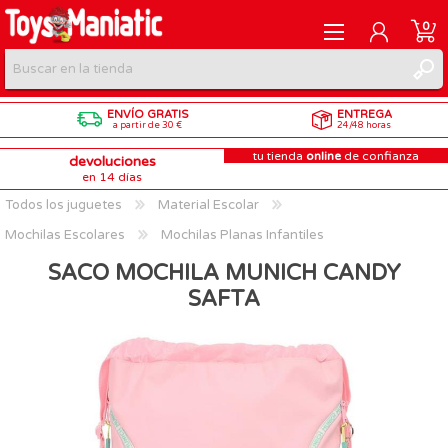
0
ENVÍO GRATIS
ENTREGA
REGISTRARME
a partir de 30 €
24/48 horas
tu tienda
online
de confianza
devoluciones
INICIAR SESIÓN
en 14 días
Todos los juguetes
Material Escolar
Mochilas Escolares
Mochilas Planas Infantiles
SACO MOCHILA MUNICH CANDY
SAFTA