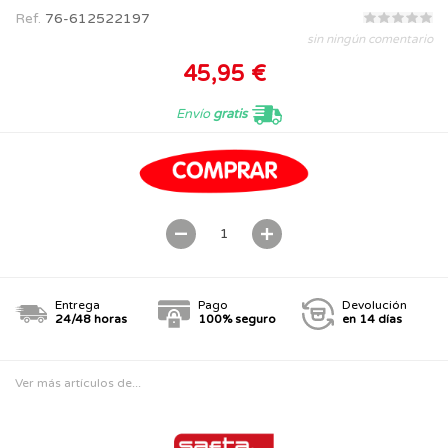
Ref.
76-612522197
sin ningún comentario
45,95 €
Envío
gratis
Entrega
Pago
Devolución
24/48 horas
100% seguro
en 14 días
Ver más artículos de...