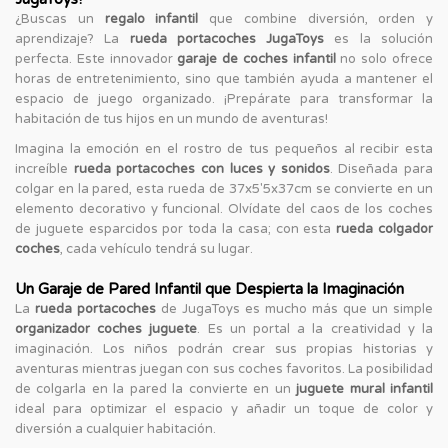
¿Buscas un
regalo infantil
que combine diversión, orden y
aprendizaje? La
rueda portacoches JugaToys
es la solución
perfecta. Este innovador
garaje de coches infantil
no solo ofrece
horas de entretenimiento, sino que también ayuda a mantener el
espacio de juego organizado. ¡Prepárate para transformar la
habitación de tus hijos en un mundo de aventuras!
Imagina la emoción en el rostro de tus pequeños al recibir esta
increíble
rueda portacoches con luces y sonidos
. Diseñada para
colgar en la pared, esta rueda de 37x5'5x37cm se convierte en un
elemento decorativo y funcional. Olvídate del caos de los coches
de juguete esparcidos por toda la casa; con esta
rueda colgador
coches
, cada vehículo tendrá su lugar.
Un Garaje de Pared Infantil que Despierta la Imaginación
La
rueda portacoches
de JugaToys es mucho más que un simple
organizador coches juguete
. Es un portal a la creatividad y la
imaginación. Los niños podrán crear sus propias historias y
aventuras mientras juegan con sus coches favoritos. La posibilidad
de colgarla en la pared la convierte en un
juguete mural infantil
ideal para optimizar el espacio y añadir un toque de color y
diversión a cualquier habitación.