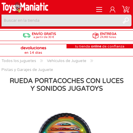
0
ENVÍO GRATIS
ENTREGA
REGISTRARME
a partir de 30 €
24/48 horas
tu tienda
online
de confianza
devoluciones
INICIAR SESIÓN
en 14 días
Todos los juguetes
Vehículos de Juguete
Pistas y Garajes de Juguete
RUEDA PORTACOCHES CON LUCES
Y SONIDOS JUGATOYS