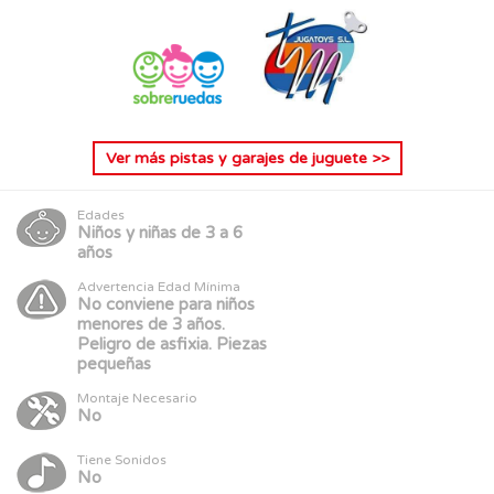
Ver más
pistas y garajes de juguete
>>
Edades
Niños y niñas de 3 a 6
años
Advertencia Edad Mínima
No conviene para niños
menores de 3 años.
Peligro de asfixia. Piezas
pequeñas
Montaje Necesario
No
Tiene Sonidos
No