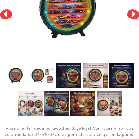
¡Apasionante rueda portacoches JugaToys! Con luces y sonidos,
esta rueda de 37x5'5x37cm es perfecta para colgar en la pared.