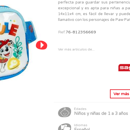
PERSONAJES
perfecta para guardar sus pertenencia
TODOS LOS JUGUETES
excepcional y es apta para niñas a p
14x11x4 cm, es fácil de llevar y pue
llamativo con los personajes de Paw Patr
Ref.
76-812356669
Ver más artículos de...
Ver má
Edades
Niños y niñas de 1 a 3 años
Idiomas
Español