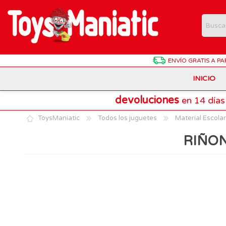
ENVÍO GRATIS
A PA
INICIO
devoluciones
en 14 días
Animales de Juguete
Batman
Antonio Juan
ToysManiatic
Todos los juguetes
Material Escolar
Estuches Y Plumieres
Dragon Ball
Chicco
RIÑON
Harry Potter
Hasbro
Juegos de Mesa Divertidos
Patrulla Canina
Lego Technic
Material Escolar
Pokemon
Playmobil
Muñecas Interactivas
SuperThings
Puzzles