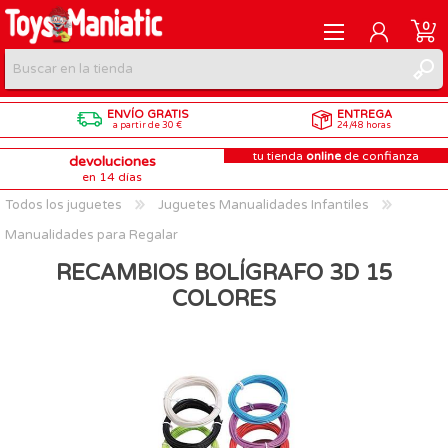
0
ENVÍO GRATIS
ENTREGA
REGISTRARME
a partir de 30 €
24/48 horas
tu tienda
online
de confianza
devoluciones
INICIAR SESIÓN
en 14 días
Todos los juguetes
Juguetes Manualidades Infantiles
Manualidades para Regalar
RECAMBIOS BOLÍGRAFO 3D 15
COLORES