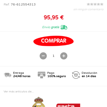
Ref.
76-612554313
sin ningún comentario
95,95 €
Envío
gratis
Entrega
Pago
Devolución
24/48 horas
100% seguro
en 14 días
Ver más artículos de...