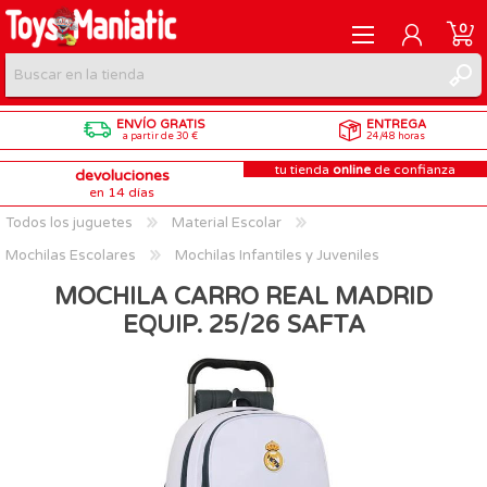
0
ENVÍO GRATIS
ENTREGA
REGISTRARME
a partir de 30 €
24/48 horas
tu tienda
online
de confianza
devoluciones
INICIAR SESIÓN
en 14 días
Todos los juguetes
Material Escolar
Mochilas Escolares
Mochilas Infantiles y Juveniles
MOCHILA CARRO REAL MADRID
EQUIP. 25/26 SAFTA