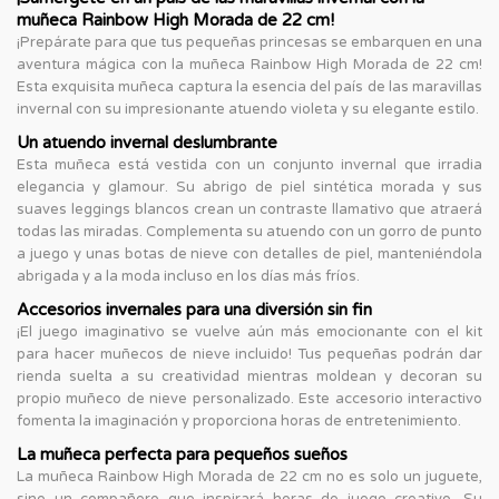
muñeca Rainbow High Morada de 22 cm!
¡Prepárate para que tus pequeñas princesas se embarquen en una
aventura mágica con la muñeca Rainbow High Morada de 22 cm!
Esta exquisita muñeca captura la esencia del país de las maravillas
invernal con su impresionante atuendo violeta y su elegante estilo.
Un atuendo invernal deslumbrante
Esta muñeca está vestida con un conjunto invernal que irradia
elegancia y glamour. Su abrigo de piel sintética morada y sus
suaves leggings blancos crean un contraste llamativo que atraerá
todas las miradas. Complementa su atuendo con un gorro de punto
a juego y unas botas de nieve con detalles de piel, manteniéndola
abrigada y a la moda incluso en los días más fríos.
Accesorios invernales para una diversión sin fin
¡El juego imaginativo se vuelve aún más emocionante con el kit
para hacer muñecos de nieve incluido! Tus pequeñas podrán dar
rienda suelta a su creatividad mientras moldean y decoran su
propio muñeco de nieve personalizado. Este accesorio interactivo
fomenta la imaginación y proporciona horas de entretenimiento.
La muñeca perfecta para pequeños sueños
La muñeca Rainbow High Morada de 22 cm no es solo un juguete,
sino un compañero que inspirará horas de juego creativo. Su