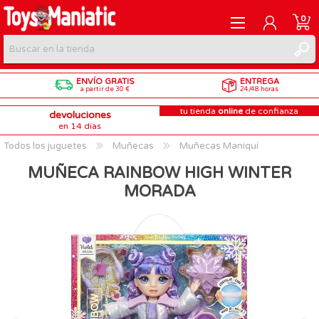
0
ENVÍO GRATIS
ENTREGA
REGISTRARME
a partir de 30 €
24/48 horas
tu tienda
online
de confianza
devoluciones
INICIAR SESIÓN
en 14 días
Todos los juguetes
Muñecas
Muñecas Maniquí
MUÑECA RAINBOW HIGH WINTER
MORADA