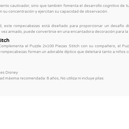
iento cautivador, sino que también fomenta el desarrollo cognitivo de tu
an su concentración y ejercitan su capacidad de observación.
d, este rompecabezas está diseñado para proporcionar un desafío dive
na vez armado, puede convertirse en una encantadora decoración para la
itch
omplementa el Puzzle 2x100 Piezas Stitch con su compañero, el Puzzl
 rompecabezas forman un adorable díptico que deleitará tanto a niños 
les Disney
 máxima recomendada: 8 años, No utiliza ni incluye pilas