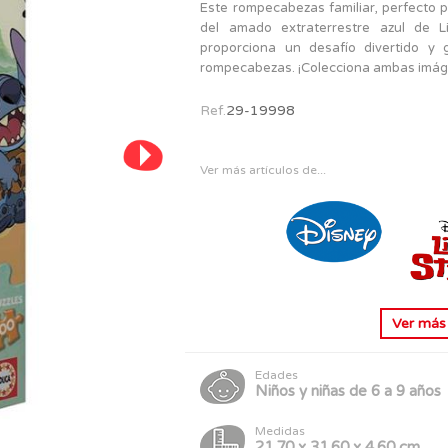
PERSONAJES
Este rompecabezas familiar, perfecto 
TODOS LOS JUGUETES
del amado extraterrestre azul de L
proporciona un desafío divertido y 
rompecabezas. ¡Colecciona ambas imáge
Ref.
29-19998
Ver más artículos de...
Ver má
Edades
Niños y niñas de 6 a 9 años
Medidas
21.70 x 31.60 x 4.60 cm.