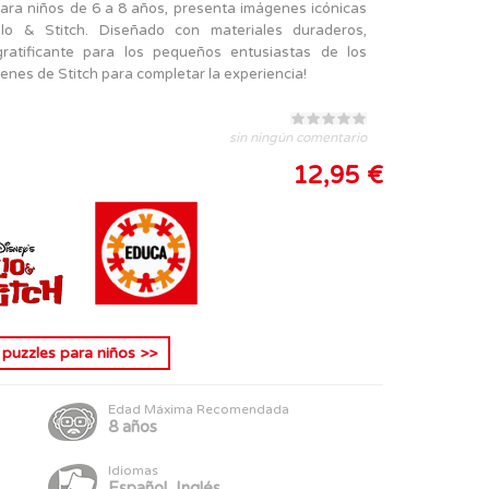
para niños de 6 a 8 años, presenta imágenes icónicas
ilo & Stitch. Diseñado con materiales duraderos,
gratificante para los pequeños entusiastas de los
nes de Stitch para completar la experiencia!
sin ningún comentario
12,95 €
s
puzzles para niños
>>
Edad Máxima Recomendada
8 años
Idiomas
Español, Inglés