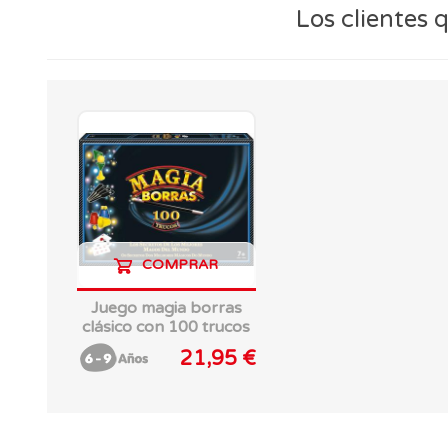
Los clientes
COMPRAR
Juego magia borras
clásico con 100 trucos
de Educa
21,95 €