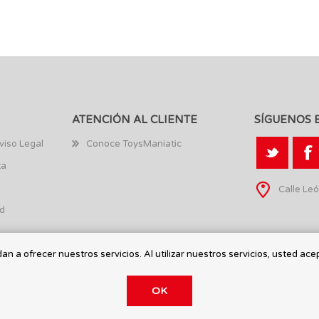
ATENCIÓN AL CLIENTE
SÍGUENOS 
viso Legal
Conoce ToysManiatic
ta
Calle Leó
ad
n a ofrecer nuestros servicios. Al utilizar nuestros servicios, usted ace
OK