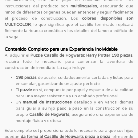
instrucciones del producto son
multilinguales
, asegurando que
niños de diferentes orígenes puedan entender y seguir fácilmente
el proceso de construcción. Los
colores disponibles son
MULTICOLOR
, lo que significa que el castillo terminado replicará
fielmente la riqueza cromática y los detalles del famoso edificio de
la saga.
Contenido Completo para una Experiencia Inolvidable
Al adquirir el
Puzzle Castillo de Hogwarts: Harry Potter 198 piezas
,
recibirá todo lo necesario para comenzar la aventura de
construcción de inmediato. La caja incluye:
198 piezas
de puzzle, cuidadosamente cortadas y listas para
ensamblar, garantizando un ajuste perfecto.
El
puzzle
en sí, compuesto por papel y espuma de alta calidad
para una mayor resistencia y un acabado profesional.
Un
manual de instrucciones
detallado y en varios idiomas
para guiar a su hijo paso a paso en la construcción de su
propio
Castillo de Hogwarts
, asegurando una experiencia de
montaje fluida y exitosa.
Este completo set proporciona todo lo necesario para que sus hijos
puedan
da forma al Castillo de Hogwarts pieza a pieza
, ofreciendo