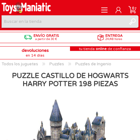
0
ENVÍO GRATIS
ENTREGA
REGISTRARME
a partir de 30 €
24/48 horas
tu tienda
online
de confianza
devoluciones
INICIAR SESIÓN
en 14 días
Todos los juguetes
Puzzles
Puzzles de Ingenio
PUZZLE CASTILLO DE HOGWARTS
HARRY POTTER 198 PIEZAS