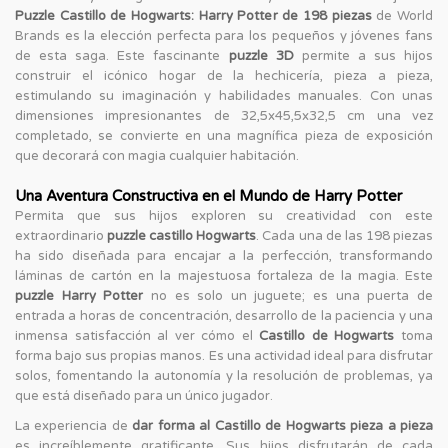
Puzzle Castillo de Hogwarts: Harry Potter de 198 piezas
de World
Brands es la elección perfecta para los pequeños y jóvenes fans
de esta saga. Este fascinante
puzzle 3D
permite a sus hijos
construir el icónico hogar de la hechicería, pieza a pieza,
estimulando su imaginación y habilidades manuales. Con unas
dimensiones impresionantes de 32,5x45,5x32,5 cm una vez
completado, se convierte en una magnífica pieza de exposición
que decorará con magia cualquier habitación.
Una Aventura Constructiva en el Mundo de Harry Potter
Permita que sus hijos exploren su creatividad con este
extraordinario
puzzle castillo Hogwarts
. Cada una de las 198 piezas
ha sido diseñada para encajar a la perfección, transformando
láminas de cartón en la majestuosa fortaleza de la magia. Este
puzzle Harry Potter
no es solo un juguete; es una puerta de
entrada a horas de concentración, desarrollo de la paciencia y una
inmensa satisfacción al ver cómo el
Castillo de Hogwarts
toma
forma bajo sus propias manos. Es una actividad ideal para disfrutar
solos, fomentando la autonomía y la resolución de problemas, ya
que está diseñado para un único jugador.
La experiencia de
dar forma al Castillo de Hogwarts pieza a pieza
es increíblemente gratificante. Sus hijos disfrutarán de cada