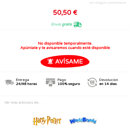
sin ningún comentario
50,50 €
Envío
gratis
No disponible temporalmente.
Apúntate y te avisaremos cuando esté disponible
Entrega
Pago
Devolución
24/48 horas
100% seguro
en 14 días
Ver más artículos de...