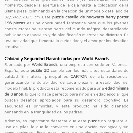
momento, desde la apertura de la caja hasta la colocación de la
última pieza, culminando en la creación de un modelo detallado de
32,5x45,5x32,5 cm. Este
puzzle castillo de hogwarts harry potter
198 piezas
es una oportunidad fantástica para que los jóvenes
constructores se sientan parte del mundo mágico, desarrollando
habilidades espaciales y de planificación mientras se divierten. Es
una actividad que fomenta la curiosidad y el amor por los desafíos
creativos.
Calidad y Seguridad Garantizadas por World Brands
Fabricado por
World Brands
, una empresa con sede en Valencia,
España, este
puzzle 3D
cumple con los más altos estándares de
calidad. El material principal es
CARTON
de alta resistencia,
garantizando la durabilidad de cada pieza y la estabilidad del
modelo final. El producto está recomendado para una
edad mínima
de 8 años
, lo que lo hace perfecto para niños en edad escolar que
buscan desafíos apropiados para su desarrollo cognitivo. La
seguridad es primordial, y este producto ha sido diseñado
pensando en la tranquilidad de los padres.
Además, es importante destacar que este
puzzle
no requiere el
uso de pilas, lo que lo convierte en una opción ecológica y sin
complicaciones, lista para jugar en cualquier momento. Las