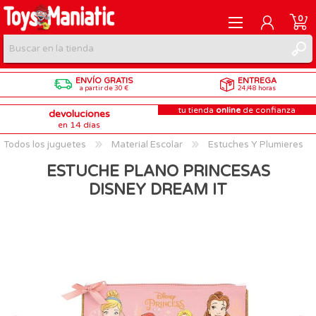
0
ENVÍO GRATIS
ENTREGA
REGISTRARME
a partir de 30 €
24/48 horas
tu tienda
online
de confianza
devoluciones
INICIAR SESIÓN
en 14 días
Todos los juguetes
Material Escolar
Estuches Y Plumieres
ESTUCHE PLANO PRINCESAS
DISNEY DREAM IT