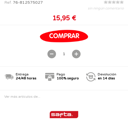
Ref.
76-812575027
sin ningún comentario
15,95 €
Entrega
Pago
Devolución
24/48 horas
100% seguro
en 14 días
Ver más artículos de...