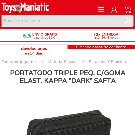
0
ENVÍO GRATIS
ENTREGA
REGISTRARME
a partir de 30 €
24/48 horas
tu tienda
online
de confianza
devoluciones
INICIAR SESIÓN
en 14 días
Todos los juguetes
Material Escolar
Estuches Y Plumieres
PORTATODO TRIPLE PEQ. C/GOMA
ELAST. KAPPA "DARK" SAFTA