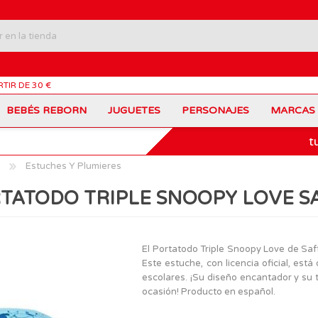
RTIR DE 30 €
BEBÉS REBORN
JUGUETES
PERSONAJES
MARCAS
t
Carros Portamochilas
Bob Esponja
Barbie
Coches de Juguete
Disney
Barriguitas
Estuches Y Plumieres
Figuras Personajes
Fortnite
Feber
Juegos de Mesa
Frozen
Fisher-Price
TATODO TRIPLE SNOOPY LOVE S
Jurassic World
Lego Harry Potter
Juguetes Manualidades
Ladybug
Lego Minecraft
Juguetes de Madera
Infantiles
Peppa Pig
Nancy
PinyPon
Nenuco
Mochilas Escolares
Muñecas
El Portatodo Triple Snoopy Love de Saft
Princesas Disney
Scalextric
Este estuche, con licencia oficial, est
Sonic
VTech
Patines
Patinetes
escolares. ¡Su diseño encantador y su 
SuperZings
The Beasties
ocasión! Producto en español.
MARCAS