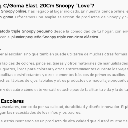
q. C/Goma Elast. 20Cm Snoopy "Love"?
 Snoopy online
, has llegado al lugar indicado. En nuestra tienda online,
ño goma
. Ofrecemos una amplia selección de productos de Snoopy y Saft
atodo triple Snoopy pequeño
desde la comodidad de tu hogar, con env
 con el
plumier pequeño Snoopy triple con cinta elástica
.
s
terial escolar, sino que también puede utilizarse de muchas otras formas
 lápices de colores, pinceles, tijeras y otros materiales de manualidades
guetes, libros para colorear y otros entretenimientos durante los viajes
, toallitas desinfectantes y otros elementos básicos de primeros auxilios.
chas, lápices de ojos, labiales y otros productos de maquillaje pequeños
n y descubre cómo este versátil estuche puede facilitar tu vida y la de tu 
 Escolares
 escolares, conocida por su calidad, durabilidad y diseño innovador. El
p
gan las necesidades de los niños y los padres.
e estás invirtiendo en un producto de alta calidad que durará mucho tiem