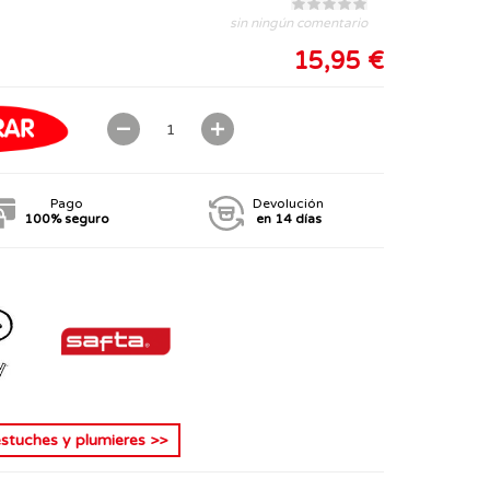
sin ningún comentario
15,95 €
Pago
Devolución
100% seguro
en 14 días
estuches y plumieres
>>