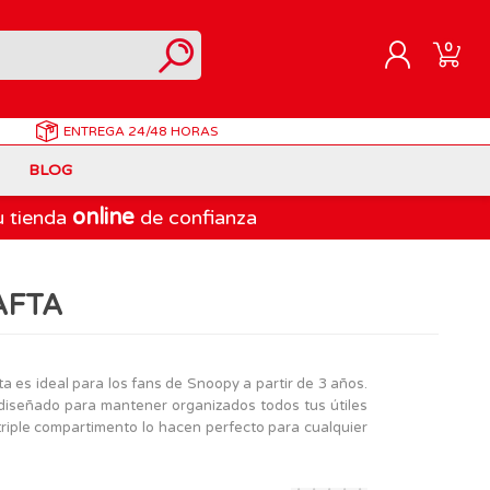
0
ENTREGA
24/48 HORAS
REGISTRARME
BLOG
INICIAR SESIÓN
online
u tienda
de confianza
Correpasillos
Doraemon
Berjuan
Juegos de Mesa Adultos
Gormiti
Goliath
AFTA
Marvel
Lego Ninjago
LEGO
PinyPon Action
Play-Doh
Muñecas Famosa
a es ideal para los fans de Snoopy a partir de 3 años.
á diseñado para mantener organizados todos tus útiles
Spiderman
Playmobil
triple compartimento lo hacen perfecto para cualquier
The Bellies