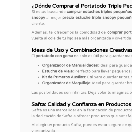
¿Dónde Comprar el Portatodo Triple Pe
Si estás buscando
comprar estuches triples pequeños
snoopy
al mejor
precio estuche triple snoopy peque
cliente.
Además, te ofrecemos la comodidad de
comprar port
vuelta al cole de tu hijo sea más organizada y divertida
Ideas de Uso y Combinaciones Creativa
El
portatodo con goma
no solo es útil para guardar ma
Organizador de Manualidades:
Ideal para guardar
Estuche de Viaje:
Perfecto para llevar pequeños ju
Kit de Primeros Auxilios:
Útil para guardar tiritas
Organizador de Maquillaje:
Ideal para guardar bro
Las posibilidades son infinitas. Deja volar tu imaginació
Safta: Calidad y Confianza en Productos
Safta es una marca líder en la fabricación de productos
la dedicación de Safta a ofrecer productos que satisfa
Al elegir un producto Safta, puedes estar seguro de qu
y organizada.