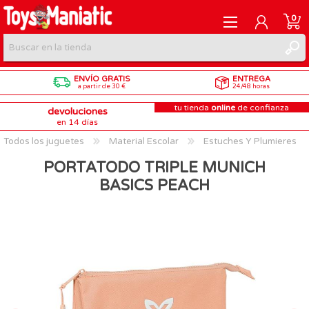
0
ENVÍO GRATIS
ENTREGA
REGISTRARME
a partir de 30 €
24/48 horas
tu tienda
online
de confianza
devoluciones
INICIAR SESIÓN
en 14 días
Todos los juguetes
Material Escolar
Estuches Y Plumieres
PORTATODO TRIPLE MUNICH
BASICS PEACH