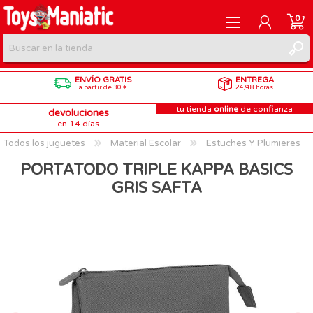
0
ENVÍO GRATIS
ENTREGA
REGISTRARME
a partir de 30 €
24/48 horas
tu tienda
online
de confianza
devoluciones
INICIAR SESIÓN
en 14 días
Todos los juguetes
Material Escolar
Estuches Y Plumieres
PORTATODO TRIPLE KAPPA BASICS
GRIS SAFTA