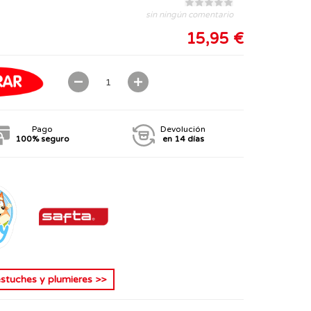
sin ningún comentario
15,95 €
Pago
Devolución
100% seguro
en 14 días
estuches y plumieres
>>