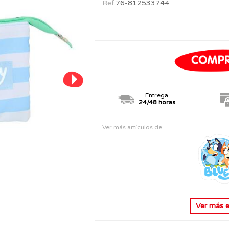
Ref.
76-812533744
PERSONAJES
TODOS LOS JUGUETES
Entrega
24/48 horas
Ver más artículos de...
Ver más