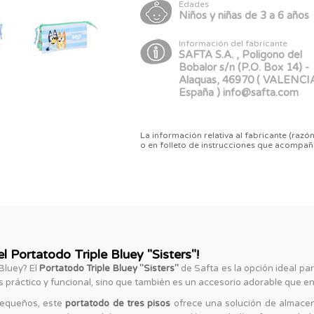
Edades
Niños y niñas de 3 a 6 años
Información del fabricante
SAFTA S.A. , Poligono del
Bobalor s/n (P.O. Box 14) -
Alaquas, 46970 ( VALENCIA
España ) info@safta.com
La información relativa al fabricante (razón
o en folleto de instrucciones que acompañ
l Portatodo Triple Bluey "Sisters"!
Bluey? El
Portatodo Triple Bluey "Sisters"
de Safta es la opción ideal para
s práctico y funcional, sino que también es un accesorio adorable que enc
pequeños, este
portatodo de tres pisos
ofrece una solución de almacen