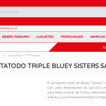
RTIR DE 30 €
BEBÉS REBORN
JUGUETES
PERSONAJES
MARCAS
t
Carros Portamochilas
Bob Esponja
Barbie
Coches de Juguete
Disney
Barriguitas
Estuches Y Plumieres
Figuras Personajes
Fortnite
Feber
Juegos de Mesa
Frozen
Fisher-Price
TATODO TRIPLE BLUEY SISTERS S
Jurassic World
Lego Harry Potter
Juguetes Manualidades
Ladybug
Lego Minecraft
Juguetes de Madera
Infantiles
Peppa Pig
Nancy
PinyPon
Nenuco
Mochilas Escolares
Muñecas
El portatodo triple de Bluey "Sisters" 
Princesas Disney
Scalextric
Con unas dimensiones de 22x12x3 cm,
Sonic
VTech
Patines
Patinetes
para niños a partir de 3 años. Fabricado
SuperZings
The Beasties
a Bluey y sus hermanas siempre contigo
MARCAS