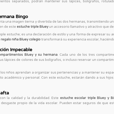
mentos separados, podrán mantener sus lápices, bolígrafos, rotulad
ermana Bingo
ta una imagen tierna y divertida de las dos hermanas, transmitiendo u
cen de este
estuche triple Bluey
un accesorio llamativo y atractivo que d
le estuche; es una declaración de estilo y una forma de expresar su amor
e
regalo niña Bluey colegio
transformará su experiencia escolar, haciéndo
ción Impecable
compartimentos Bluey y su hermana
. Cada uno de los tres compartim
sus lápices de colores de sus bolígrafos, o incluso reservar un compart
e los niños aprendan a organizar sus pertenencias y a mantener su espa
o académico y personal. Con este estuche, estarán dando a sus hijos 
Safta
n la calidad y la durabilidad. Este
estuche escolar triple Bluey y B
el desgaste propio de la vida escolar. Pueden estar seguros de que e