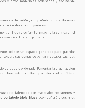
ores y otros materiales ordenados y fácilmente
n mensaje de cariño y compañerismo. Los vibrantes
estacará entre sus compañeros.
 por Bluey y su familia. ¡Imagina la sonrisa en el
la más divertida y organizada.
entos ofrece un espacio generoso para guardar
imento para sus gomas de borrar y sacapuntas. ¡Las
cio de trabajo ordenado. Fomentar la organización
una herramienta valiosa para desarrollar hábitos
ingo
está fabricado con materiales resistentes y
ste
portatodo triple Bluey
acompañará a sus hijos