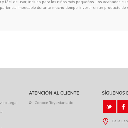
ro y fácil de usar, incluso para los niños más pequeños. Los acabados c
riencia impecable durante mucho tiempo. Invertir en un producto de c
ATENCIÓN AL CLIENTE
SÍGUENOS 
viso Legal
Conoce ToysManiatic
ta
Calle Leó