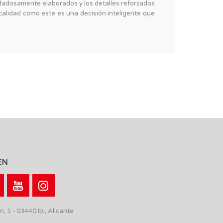
uidadosamente elaborados y los detalles reforzados
alidad como este es una decisión inteligente que
EN
n, 1 - 03440 Ibi, Alicante