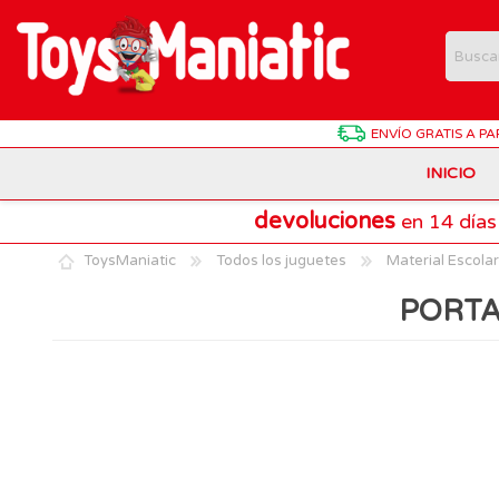
ENVÍO GRATIS
A PA
INICIO
devoluciones
en 14 días
Animales de Juguete
Batman
Antonio Juan
ToysManiatic
Todos los juguetes
Material Escolar
Estuches Y Plumieres
Dragon Ball
Chicco
PORTA
Harry Potter
Hasbro
Juegos de Mesa Divertidos
Patrulla Canina
Lego Technic
Material Escolar
Pokemon
Playmobil
Muñecas Interactivas
SuperThings
Puzzles