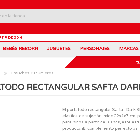
RTIR DE 30 €
BEBÉS REBORN
JUGUETES
PERSONAJES
MARCAS
t
Carros Portamochilas
Bob Esponja
Barbie
Coches de Juguete
Disney
Barriguitas
Estuches Y Plumieres
Figuras Personajes
Fortnite
Feber
Juegos de Mesa
Frozen
Fisher-Price
TODO RECTANGULAR SAFTA DAR
Jurassic World
Lego Harry Potter
Juguetes Manualidades
Ladybug
Lego Minecraft
Juguetes de Madera
Infantiles
Peppa Pig
Nancy
PinyPon
Nenuco
Mochilas Escolares
Muñecas
El portatodo rectangular Safta "Dark B
Princesas Disney
Scalextric
elástica de sujeción, mide 22x4x7 cm, 
Sonic
VTech
Patines
Patinetes
para niños a partir de 3 años, este est
SuperZings
The Beasties
producto. ¡El complemento perfecto para
MARCAS