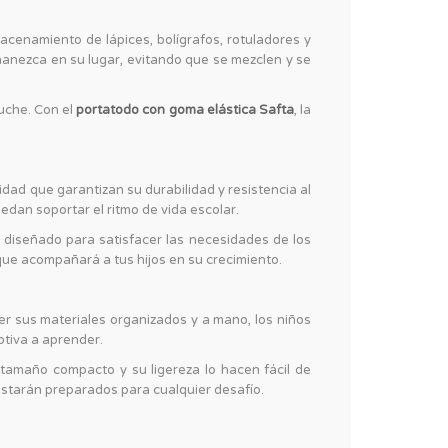
cenamiento de lápices, bolígrafos, rotuladores y
manezca en su lugar, evitando que se mezclen y se
tuche. Con el
portatodo con goma elástica Safta
, la
idad que garantizan su durabilidad y resistencia al
dan soportar el ritmo de vida escolar.
diseñado para satisfacer las necesidades de los
que acompañará a tus hijos en su crecimiento.
er sus materiales organizados y a mano, los niños
otiva a aprender.
u tamaño compacto y su ligereza lo hacen fácil de
 estarán preparados para cualquier desafío.