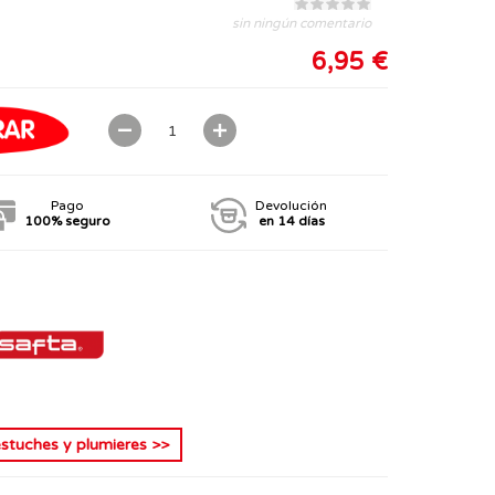
sin ningún comentario
6,95 €
Pago
Devolución
100% seguro
en 14 días
estuches y plumieres
>>