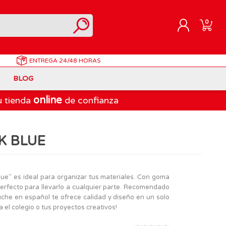
0
ENTREGA
24/48 HORAS
REGISTRARME
BLOG
INICIAR SESIÓN
online
u tienda
de confianza
Correpasillos
Doraemon
Berjuan
Juegos de Mesa Adultos
Gormiti
Goliath
K BLUE
Marvel
Lego Ninjago
LEGO
PinyPon Action
Play-Doh
Muñecas Famosa
lue" es ideal para organizar tus materiales. Con goma
perfecto para llevarlo a cualquier parte. Recomendado
Spiderman
Playmobil
uche en español te ofrece calidad y diseño en un solo
The Bellies
 el colegio o tus proyectos creativos!