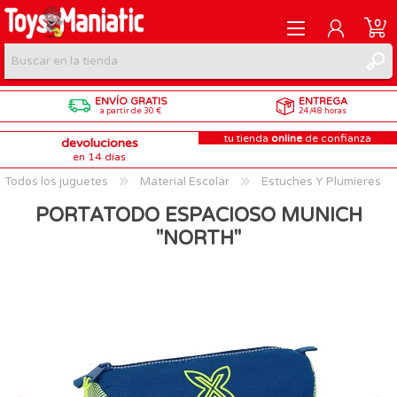
0
ENVÍO GRATIS
ENTREGA
REGISTRARME
a partir de 30 €
24/48 horas
tu tienda
online
de confianza
devoluciones
INICIAR SESIÓN
en 14 días
Todos los juguetes
Material Escolar
Estuches Y Plumieres
PORTATODO ESPACIOSO MUNICH
"NORTH"