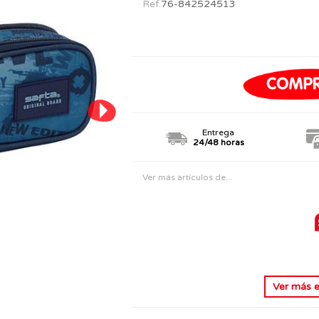
Ref.
76-842524513
PERSONAJES
TODOS LOS JUGUETES
Entrega
24/48 horas
Ver más artículos de...
Ver más