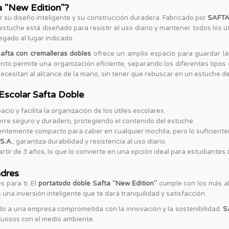
a "New Edition"?
r su diseño inteligente y su construcción duradera. Fabricado por
SAFTA
estuche está diseñado para resistir el uso diario y mantener todos los ú
legado al lugar indicado.
afta con cremalleras dobles
ofrece un amplio espacio para guardar láp
o permite una organización eficiente, separando los diferentes tipos de
 necesitan al alcance de la mano, sin tener que rebuscar en un estuche 
Escolar Safta Doble
cio y facilita la organización de los útiles escolares.
rre seguro y duradero, protegiendo el contenido del estuche.
ientemente compacto para caber en cualquier mochila, pero lo suficient
S.A.
, garantiza durabilidad y resistencia al uso diario.
rtir de 3 años, lo que lo convierte en una opción ideal para estudiantes
adres
 para ti. El
portatodo doble Safta "New Edition"
cumple con los más al
una inversión inteligente que te dará tranquilidad y satisfacción.
do a una empresa comprometida con la innovación y la sostenibilidad.
S
etuosos con el medio ambiente.