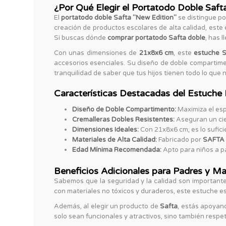
¿Por Qué Elegir el Portatodo Doble Saft
El
portatodo doble Safta "New Edition"
se distingue po
creación de productos escolares de alta calidad, este 
Si buscas dónde
comprar portatodo Safta doble
, has l
Con unas dimensiones de
21x8x6 cm
, este
estuche S
accesorios esenciales. Su diseño de doble compartiment
tranquilidad de saber que tus hijos tienen todo lo que
Características Destacadas del Estuche 
Diseño de Doble Compartimento:
Maximiza el espa
Cremalleras Dobles Resistentes:
Aseguran un cie
Dimensiones Ideales:
Con 21x8x6 cm, es lo sufic
Materiales de Alta Calidad:
Fabricado por
SAFTA 
Edad Mínima Recomendada:
Apto para niños a pa
Beneficios Adicionales para Padres y M
Sabemos que la seguridad y la calidad son importantes
con materiales no tóxicos y duraderos, este estuche es 
Además, al elegir un producto de
Safta
, estás apoyan
solo sean funcionales y atractivos, sino también resp