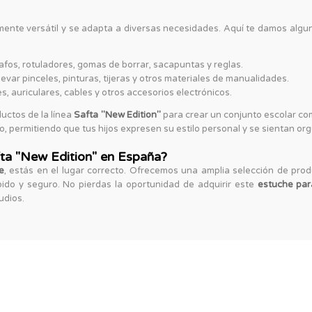
nte versátil y se adapta a diversas necesidades. Aquí te damos algun
rafos, rotuladores, gomas de borrar, sacapuntas y reglas.
evar pinceles, pinturas, tijeras y otros materiales de manualidades.
, auriculares, cables y otros accesorios electrónicos.
uctos de la línea
Safta "New Edition"
para crear un conjunto escolar co
, permitiendo que tus hijos expresen su estilo personal y se sientan orgu
ta "New Edition" en España?
e
, estás en el lugar correcto. Ofrecemos una amplia selección de pro
pido y seguro. No pierdas la oportunidad de adquirir este
estuche par
udios.