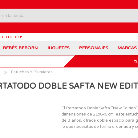
RTIR DE 30 €
BEBÉS REBORN
JUGUETES
PERSONAJES
MARCAS
t
Carros Portamochilas
Bob Esponja
Barbie
Coches de Juguete
Disney
Barriguitas
Estuches Y Plumieres
Figuras Personajes
Fortnite
Feber
Juegos de Mesa
Frozen
Fisher-Price
TATODO DOBLE SAFTA NEW EDI
Jurassic World
Lego Harry Potter
Juguetes Manualidades
Ladybug
Lego Minecraft
Juguetes de Madera
Infantiles
Peppa Pig
Nancy
PinyPon
Nenuco
Mochilas Escolares
Muñecas
El Portatodo Doble Safta "New Edition" 
Princesas Disney
Scalextric
dimensiones de 21x8x6 cm, este estuch
Sonic
VTech
Patines
Patinetes
de 3 años, ofrece doble espacio para gu
SuperZings
The Beasties
lo que necesitas de forma ordenada y co
MARCAS