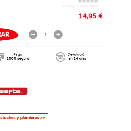
sin ningún comentario
14,95 €
Pago
Devolución
100% seguro
en 14 días
estuches y plumieres
>>