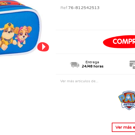
PERSONAJES
TODOS LOS JUGUETES
Ref.
76-812542513
Entrega
24/48 horas
Ver más artículos de...
Ver más