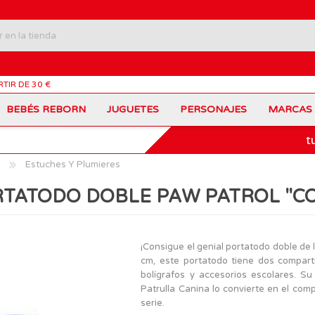
RTIR DE 30 €
BEBÉS REBORN
JUGUETES
PERSONAJES
MARCAS
t
Carros Portamochilas
Bob Esponja
Barbie
Coches de Juguete
Disney
Barriguitas
Estuches Y Plumieres
Figuras Personajes
Fortnite
Feber
Juegos de Mesa
Frozen
Fisher-Price
TATODO DOBLE PAW PATROL "C
Jurassic World
Lego Harry Potter
Juguetes Manualidades
Ladybug
Lego Minecraft
Juguetes de Madera
Infantiles
Peppa Pig
Nancy
PinyPon
Nenuco
Mochilas Escolares
Muñecas
¡Consigue el genial portatodo doble de
Princesas Disney
Scalextric
cm, este portatodo tiene dos compart
Sonic
VTech
Patines
Patinetes
bolígrafos y accesorios escolares. Su
SuperZings
The Beasties
Patrulla Canina lo convierte en el com
MARCAS
serie.