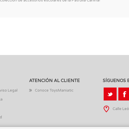
colección de accesorios escolares de la Patrulla Canina!
ATENCIÓN AL CLIENTE
SÍGUENOS 
viso Legal
Conoce ToysManiatic
ta
Calle Leó
ad