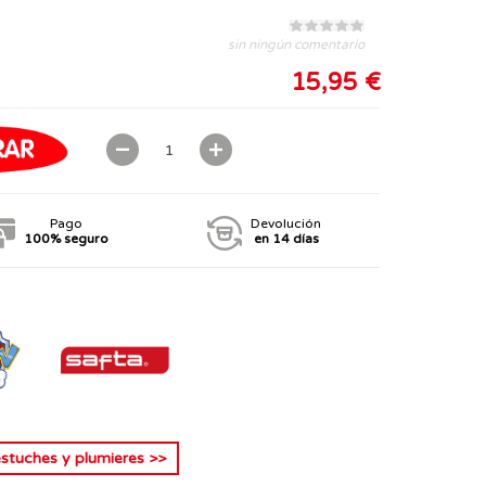
sin ningún comentario
15,95 €
Pago
Devolución
100% seguro
en 14 días
estuches y plumieres
>>