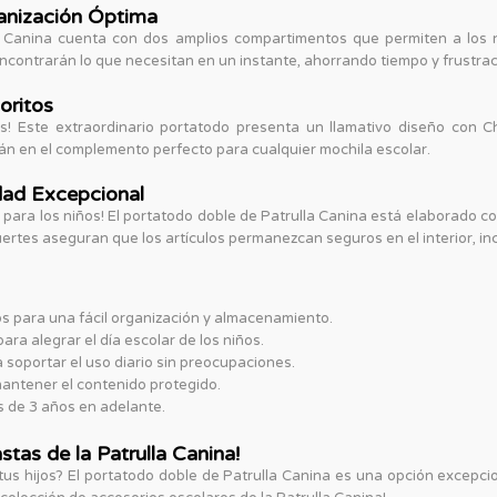
anización Óptima
la Canina cuenta con dos amplios compartimentos que permiten a los n
 encontrarán lo que necesitan en un instante, ahorrando tiempo y frustra
oritos
s! Este extraordinario portatodo presenta un llamativo diseño con C
irán en el complemento perfecto para cualquier mochila escolar.
dad Excepcional
a para los niños! El portatodo doble de Patrulla Canina está elaborado c
 fuertes aseguran que los artículos permanezcan seguros en el interior, i
 para una fácil organización y almacenamiento.
ra alegrar el día escolar de los niños.
 soportar el uso diario sin preocupaciones.
antener el contenido protegido.
 de 3 años en adelante.
tas de la Patrulla Canina!
us hijos? El portatodo doble de Patrulla Canina es una opción excepcion