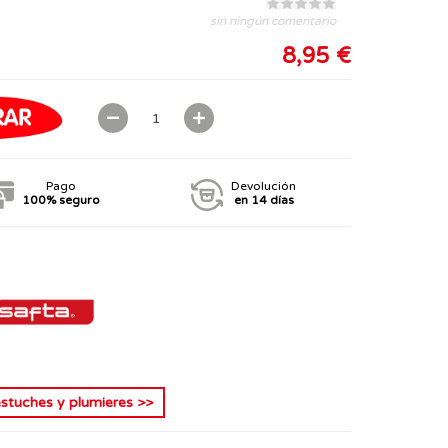
sin ningún comentario
8,95 €
Pago
Devolución
100% seguro
en 14 días
estuches y plumieres
>>