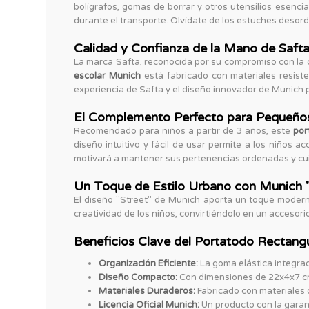
bolígrafos, gomas de borrar y otros utensilios esenc
durante el transporte. Olvídate de los estuches desord
Calidad y Confianza de la Mano de Saft
La marca Safta, reconocida por su compromiso con la ca
escolar Munich
está fabricado con materiales resiste
experiencia de Safta y el diseño innovador de Munich p
El Complemento Perfecto para Pequeños 
Recomendado para niños a partir de 3 años, este
por
diseño intuitivo y fácil de usar permite a los niños 
motivará a mantener sus pertenencias ordenadas y cu
Un Toque de Estilo Urbano con Munich "
El diseño "Street" de Munich aporta un toque moder
creatividad de los niños, convirtiéndolo en un accesori
Beneficios Clave del Portatodo Rectangu
Organización Eficiente:
La goma elástica integrad
Diseño Compacto:
Con dimensiones de 22x4x7 cm,
Materiales Duraderos:
Fabricado con materiales de
Licencia Oficial Munich:
Un producto con la garant