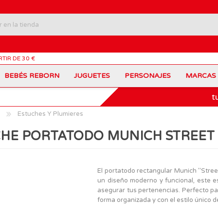
RTIR DE 30 €
BEBÉS REBORN
JUGUETES
PERSONAJES
MARCAS
t
Carros Portamochilas
Bob Esponja
Barbie
Coches de Juguete
Disney
Barriguitas
Estuches Y Plumieres
Figuras Personajes
Fortnite
Feber
Juegos de Mesa
Frozen
Fisher-Price
HE PORTATODO MUNICH STREET
Jurassic World
Lego Harry Potter
Juguetes Manualidades
Ladybug
Lego Minecraft
Juguetes de Madera
Infantiles
Peppa Pig
Nancy
PinyPon
Nenuco
Mochilas Escolares
Muñecas
El portatodo rectangular Munich "Street
Princesas Disney
Scalextric
un diseño moderno y funcional, este 
Sonic
VTech
Patines
Patinetes
asegurar tus pertenencias. Perfecto para
SuperZings
The Beasties
forma organizada y con el estilo único 
MARCAS