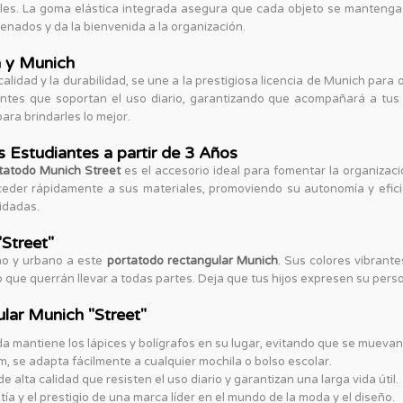
iales. La goma elástica integrada asegura que cada objeto se mantenga
enados y da la bienvenida a la organización.
a y Munich
lidad y la durabilidad, se une a la prestigiosa licencia de Munich para
ntes que soportan el uso diario, garantizando que acompañará a tus h
ara brindarles lo mejor.
Estudiantes a partir de 3 Años
tatodo Munich Street
es el accesorio ideal para fomentar la organizac
acceder rápidamente a sus materiales, promoviendo su autonomía y efici
idadas.
Street"
no y urbano a este
portatodo rectangular Munich
. Sus colores vibrant
o que querrán llevar a todas partes. Deja que tus hijos expresen su perso
lar Munich "Street"
a mantiene los lápices y bolígrafos en su lugar, evitando que se muevan
 se adapta fácilmente a cualquier mochila o bolso escolar.
 alta calidad que resisten el uso diario y garantizan una larga vida útil.
ía y el prestigio de una marca líder en el mundo de la moda y el diseño.