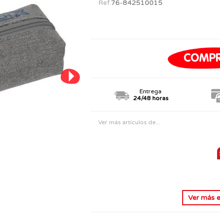
Ref.
76-842510015
PERSONAJES
TODOS LOS JUGUETES
Entrega
24/48 horas
Ver más artículos de...
Ver más