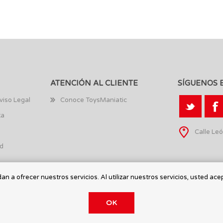
ATENCIÓN AL CLIENTE
SÍGUENOS 
viso Legal
Conoce ToysManiatic
ta
Calle Leó
ad
n a ofrecer nuestros servicios. Al utilizar nuestros servicios, usted ace
OK