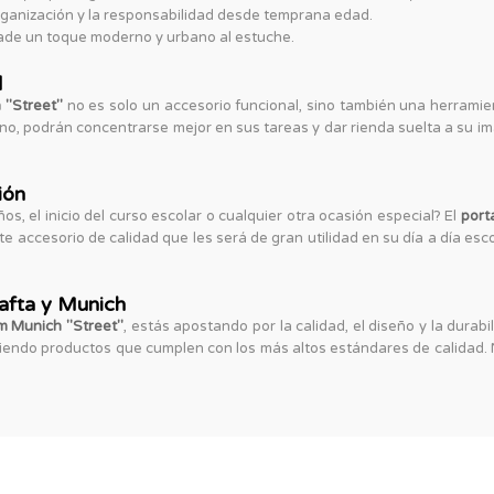
ganización y la responsabilidad desde temprana edad.
ñade un toque moderno y urbano al estuche.
d
 "Street"
no es solo un accesorio funcional, sino también una herramien
no, podrán concentrarse mejor en sus tareas y dar rienda suelta a su im
ión
s, el inicio del curso escolar o cualquier otra ocasión especial? El
port
te accesorio de calidad que les será de gran utilidad en su día a día esco
Safta y Munich
m Munich "Street"
, estás apostando por la calidad, el diseño y la dura
ciendo productos que cumplen con los más altos estándares de calidad. 