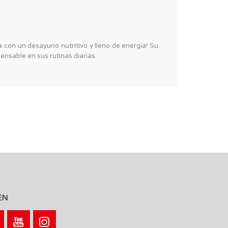
con un desayuno nutritivo y lleno de energía! Su
ensable en sus rutinas diarias.
EN