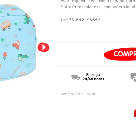
está disponible en idioma español par
PERSONAJES
TODOS LOS JUGUETES
Safta Preescolar es el compañero idea
Ref.
76-842493859
Entrega
24/48 horas
Ver más artículos de...