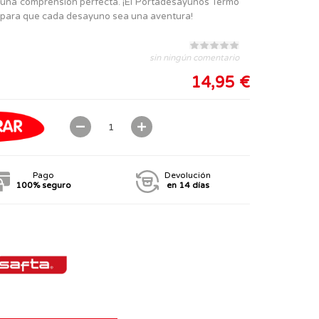
a una comprensión perfecta. ¡El Portadesayunos Termo
l para que cada desayuno sea una aventura!
sin ningún comentario
14,95 €
Pago
Devolución
100% seguro
en 14 días