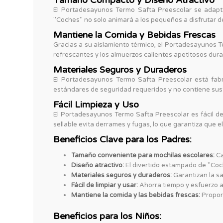
Tamaño Compacto y Diseño Atractivo
El Portadesayunos Termo Safta Preescolar se adapt
"Coches" no solo animará a los pequeños a disfrutar 
Mantiene la Comida y Bebidas Frescas
Gracias a su aislamiento térmico, el Portadesayunos 
refrescantes y los almuerzos calientes apetitosos duran
Materiales Seguros y Duraderos
El Portadesayunos Termo Safta Preescolar está fabri
estándares de seguridad requeridos y no contiene susta
Fácil Limpieza y Uso
El Portadesayunos Termo Safta Preescolar es fácil de
sellable evita derrames y fugas, lo que garantiza que 
Beneficios Clave para los Padres:
Tamaño conveniente para mochilas escolares:
Ca
Diseño atractivo:
El divertido estampado de "Coch
Materiales seguros y duraderos:
Garantizan la sa
Fácil de limpiar y usar:
Ahorra tiempo y esfuerzo a
Mantiene la comida y las bebidas frescas:
Proporc
Beneficios para los Niños: