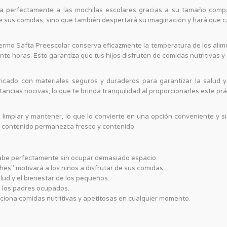
a perfectamente a las mochilas escolares gracias a su tamaño compa
de sus comidas, sino que también despertará su imaginación y hará que 
Termo Safta Preescolar conserva eficazmente la temperatura de los ali
te horas. Esto garantiza que tus hijos disfruten de comidas nutritivas y
cado con materiales seguros y duraderos para garantizar la salud y 
ncias nocivas, lo que te brinda tranquilidad al proporcionarles este pr
 limpiar y mantener, lo que lo convierte en una opción conveniente y 
el contenido permanezca fresco y contenido.
be perfectamente sin ocupar demasiado espacio.
es" motivará a los niños a disfrutar de sus comidas.
lud y el bienestar de los pequeños.
 los padres ocupados.
iona comidas nutritivas y apetitosas en cualquier momento.