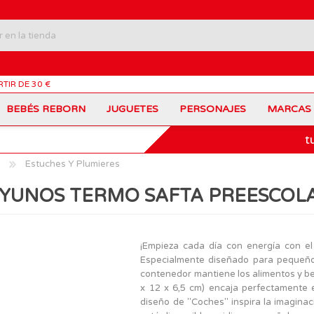
RTIR DE 30 €
BEBÉS REBORN
JUGUETES
PERSONAJES
MARCAS
t
Carros Portamochilas
Bob Esponja
Barbie
Coches de Juguete
Disney
Barriguitas
Estuches Y Plumieres
Figuras Personajes
Fortnite
Feber
Juegos de Mesa
Frozen
Fisher-Price
YUNOS TERMO SAFTA PREESCOLA
Jurassic World
Lego Harry Potter
Juguetes Manualidades
Ladybug
Lego Minecraft
Juguetes de Madera
Infantiles
Peppa Pig
Nancy
PinyPon
Nenuco
Mochilas Escolares
Muñecas
¡Empieza cada día con energía con e
Princesas Disney
Scalextric
Especialmente diseñado para pequeños
Sonic
VTech
Patines
Patinetes
contenedor mantiene los alimentos y be
SuperZings
The Beasties
x 12 x 6,5 cm) encaja perfectamente e
MARCAS
diseño de "Coches" inspira la imagina