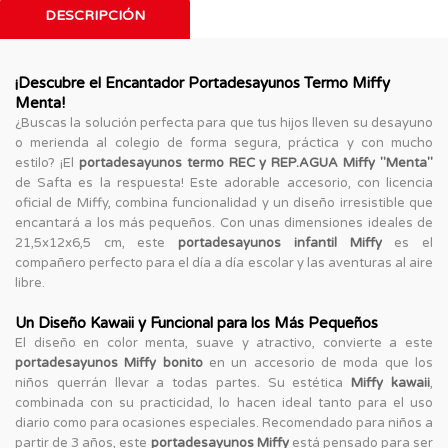
DESCRIPCIÓN
¡Descubre el Encantador Portadesayunos Termo Miffy
Menta!
¿Buscas la solución perfecta para que tus hijos lleven su desayuno
o merienda al colegio de forma segura, práctica y con mucho
estilo? ¡El
portadesayunos termo REC y REP.AGUA Miffy "Menta"
de Safta es la respuesta! Este adorable accesorio, con licencia
oficial de Miffy, combina funcionalidad y un diseño irresistible que
encantará a los más pequeños. Con unas dimensiones ideales de
21,5x12x6,5 cm, este
portadesayunos infantil Miffy
es el
compañero perfecto para el día a día escolar y las aventuras al aire
libre.
Un Diseño Kawaii y Funcional para los Más Pequeños
El diseño en color menta, suave y atractivo, convierte a este
portadesayunos Miffy bonito
en un accesorio de moda que los
niños querrán llevar a todas partes. Su estética
Miffy kawaii
,
combinada con su practicidad, lo hacen ideal tanto para el uso
diario como para ocasiones especiales. Recomendado para niños a
partir de 3 años, este
portadesayunos Miffy
está pensado para ser