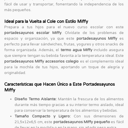
fácil de usar y transportar, fomentando la independencia de los
más pequeños.
Ideal para la Vuelta al Cole con Estilo Miffy
Prepara a tus hijos para el nuevo curso escolar con este
portadesayunos escolar Miffy
. Olvídate de los problemas de
espacio y organización, ya que este
portadesayunos Miffy
es
perfecto para llevar sándwiches, frutas, yogures y otros snacks de
forma organizada. Además, el
termo agua Miffy
incluido asegura
que siempre tengan su bebida favorita a la temperatura ideal. Este
portadesayunos Miffy accesorios colegio
es el complemento ideal
para la mochila de tus hijos, aportando un toque de alegría y
originalidad.
Características que Hacen Único a Este Portadesayunos
Miffy
Diseño Termo Aislante:
Mantén la frescura de los alimentos
durante más tiempo gracias a su interior termo aislado, ideal
para conservar la temperatura de los alimentos y bebidas.
Tamaño Compacto y Ligero:
Con sus dimensiones de
21,5x12x6,5 cm, este
portadesayunos Miffy pequeño
es fácil
de llevar en la mochila o en la mano, sin añadir peso extra.