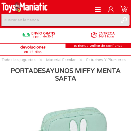
0
ENVÍO GRATIS
ENTREGA
REGISTRARME
a partir de 30 €
24/48 horas
tu tienda
online
de confianza
devoluciones
INICIAR SESIÓN
en 14 días
Todos los juguetes
Material Escolar
Estuches Y Plumieres
PORTADESAYUNOS MIFFY MENTA
SAFTA