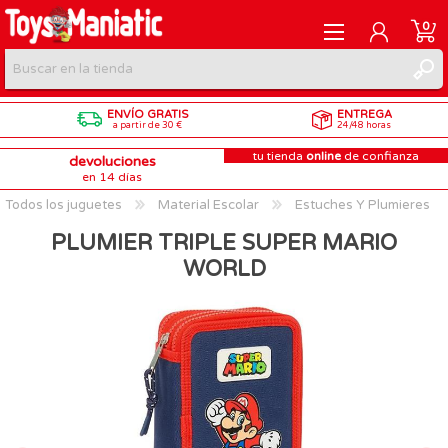
0
ENVÍO GRATIS
ENTREGA
REGISTRARME
a partir de 30 €
24/48 horas
tu tienda
online
de confianza
devoluciones
INICIAR SESIÓN
en 14 días
Todos los juguetes
Material Escolar
Estuches Y Plumieres
PLUMIER TRIPLE SUPER MARIO
WORLD