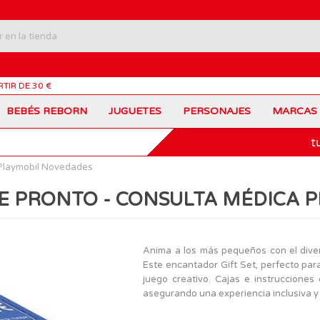
RTIR DE 30 €
BEBÉS REBORN
JUGUETES
PERSONAJES
MARCAS
t
Carros Portamochilas
Bob Esponja
Barbie
Coches de Juguete
Disney
Barriguitas
Playmobil Novedades
Figuras Personajes
Fortnite
Feber
Juegos de Mesa
Frozen
Fisher-Price
 PRONTO - CONSULTA MÉDICA 
Jurassic World
Lego Harry Potter
Juguetes Manualidades
Ladybug
Lego Minecraft
Juguetes de Madera
Infantiles
Peppa Pig
Nancy
PinyPon
Nenuco
Mochilas Escolares
Muñecas
Anima a los más pequeños con el dive
Princesas Disney
Scalextric
Este encantador Gift Set, perfecto para
Sonic
VTech
Patines
Patinetes
juego creativo. Cajas e instrucciones 
SuperZings
The Beasties
asegurando una experiencia inclusiva y 
MARCAS