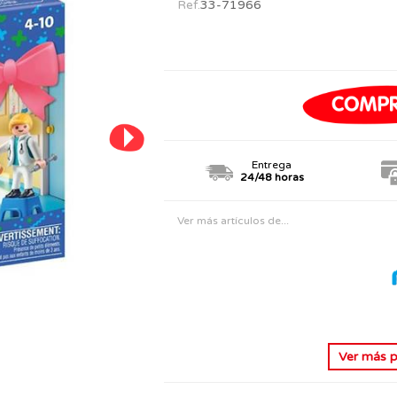
Ref.
33-71966
PERSONAJES
TODOS LOS JUGUETES
Entrega
24/48 horas
Ver más artículos de...
Ver más
p