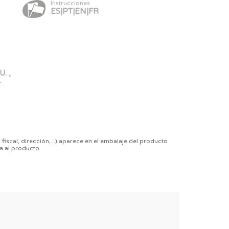
Instrucciones
ES|PT|EN|FR
. ,
-
 fiscal, dirección,...) aparece en el embalaje del producto
a al producto.