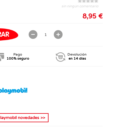
sin ningún comentario
8,95 €
Pago
Devolución
100% seguro
en 14 días
laymobil novedades
>>