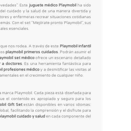
Novedades". Este
juguete médico Playmobil
ha sido
del cuidado y la salud de una manera divertida y
tores y enfermeras recrear situaciones cotidianas
 demás. Con el set "Mejórate pronto Playmobil", sus
nales esenciales.
o que nos rodea. A través de este
Playmobil infantil
 los
playmobil primeros cuidados
. Podrán asumir el
aymobil set médico
ofrece un escenario detallado
r a doctores
. Es una herramienta fantástica para
il profesiones médico
y a desmitificar las visitas al
amentales en el crecimiento de cualquier niño.
 la marca Playmobil. Cada pieza está diseñada para
ue el contenido es apropiado y seguro para los
bil Gift Set
están disponibles en varios idiomas:
obal, facilitando la comprensión y el disfrute para
playmobil cuidado y salud
en cada componente del