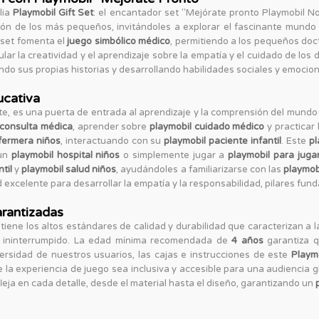
lia
Playmobil Gift Set
: el encantador set "Mejórate pronto Playmobil 
ón de los más pequeños, invitándoles a explorar el fascinante mundo 
e set fomenta el
juego simbólico médico
, permitiendo a los pequeños doc
ular la creatividad y el aprendizaje sobre la empatía y el cuidado de los
endo sus propias historias y desarrollando habilidades sociales y emocio
ucativa
ete, es una puerta de entrada al aprendizaje y la comprensión del mund
 consulta médica
, aprender sobre
playmobil cuidado médico
y practicar
fermera niños
, interactuando con su
playmobil paciente infantil
. Este
pl
 un
playmobil hospital niños
o simplemente jugar a
playmobil para juga
til
y
playmobil salud niños
, ayudándoles a familiarizarse con las
playmob
excelente para desarrollar la empatía y la responsabilidad, pilares fund
arantizadas
ntiene los altos estándares de calidad y durabilidad que caracterizan a
o ininterrumpido. La edad mínima recomendada de
4 años
garantiza q
rsidad de nuestros usuarios, las cajas e instrucciones de este
Playmo
 la experiencia de juego sea inclusiva y accesible para una audiencia gl
leja en cada detalle, desde el material hasta el diseño, garantizando un