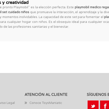
s y creatividad
te pronto Playmobil" es la elección perfecta. Este
playmobil medico rega
l set cuidado niños
que promueve la interacción, el aprendizaje y la di
y momentos inolvidables. La capacidad de este set para fomentar el
pla
para cualquier hogar con niños. Es el obsequio ideal para cualquier oca
o de las profesiones sanitarias y el bienestar.
ATENCIÓN AL CLIENTE
SÍGUENOS 
viso Legal
Conoce ToysManiatic