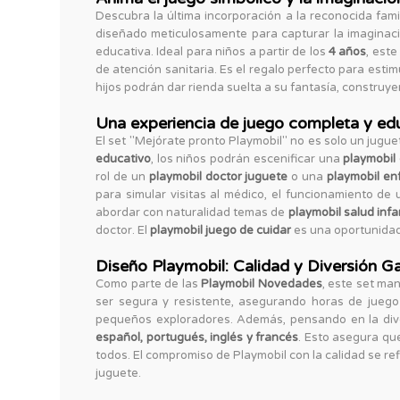
Descubra la última incorporación a la reconocida fami
diseñado meticulosamente para capturar la imaginaci
educativa. Ideal para niños a partir de los
4 años
, est
de atención sanitaria. Es el regalo perfecto para estim
hijos podrán dar rienda suelta a su fantasía, construy
Una experiencia de juego completa y ed
El set "Mejórate pronto Playmobil" no es solo un jugu
educativo
, los niños podrán escenificar una
playmobil
rol de un
playmobil doctor juguete
o una
playmobil en
para simular visitas al médico, el funcionamiento de
abordar con naturalidad temas de
playmobil salud infan
doctor. El
playmobil juego de cuidar
es una oportunidad 
Diseño Playmobil: Calidad y Diversión G
Como parte de las
Playmobil Novedades
, este set ma
ser segura y resistente, asegurando horas de jueg
pequeños exploradores. Además, pensando en la dive
español, portugués, inglés y francés
. Esto asegura que
todos. El compromiso de Playmobil con la calidad se ref
juguete.