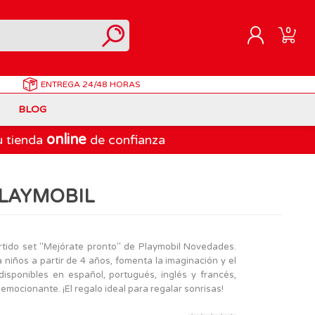
0
ENTREGA
24/48 HORAS
REGISTRARME
BLOG
INICIAR SESIÓN
online
u tienda
de confianza
Correpasillos
Doraemon
Berjuan
Juegos de Mesa Adultos
Gormiti
Goliath
PLAYMOBIL
Marvel
Lego Ninjago
LEGO
PinyPon Action
Play-Doh
Muñecas Famosa
rtido set "Mejórate pronto" de Playmobil Novedades.
 niños a partir de 4 años, fomenta la imaginación y el
Spiderman
Playmobil
disponibles en español, portugués, inglés y francés,
The Bellies
emocionante. ¡El regalo ideal para regalar sonrisas!