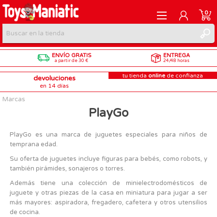
0
ENVÍO GRATIS
ENTREGA
REGISTRARME
a partir de 30 €
24/48 horas
tu tienda
online
de confianza
devoluciones
INICIAR SESIÓN
en 14 días
Marcas
PlayGo
PlayGo es una marca de juguetes especiales para niños de
temprana edad.
Su oferta de juguetes incluye figuras para bebés, como robots, y
también pirámides, sonajeros o torres.
Además tiene una colección de minielectrodomésticos de
juguete y otras piezas de la casa en miniatura para jugar a ser
más mayores: aspiradora, fregadero, cafetera y otros utensilios
de cocina.