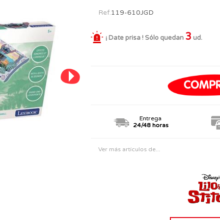
PERSONAJES
TODOS LOS JUGUETES
Ref.
119-610JGD
3
¡ Date prisa ! Sólo quedan
ud.
Entrega
24/48 horas
Ver más artículos de...