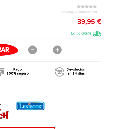
sin ningún comentario
39,95 €
Envío
gratis
Pago
Devolución
100% seguro
en 14 días