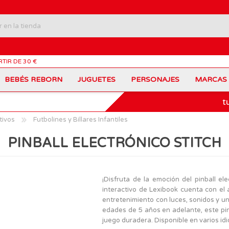
RTIR DE 30 €
BEBÉS REBORN
JUGUETES
PERSONAJES
MARCAS
t
Carros Portamochilas
Bob Esponja
Barbie
Coches de Juguete
Disney
Barriguitas
tivos
Futbolines y Billares Infantiles
Figuras Personajes
Fortnite
Feber
Juegos de Mesa
Frozen
Fisher-Price
PINBALL ELECTRÓNICO STITCH
Jurassic World
Lego Harry Potter
Juguetes Manualidades
Ladybug
Lego Minecraft
Juguetes de Madera
Infantiles
Peppa Pig
Nancy
PinyPon
Nenuco
Mochilas Escolares
Muñecas
¡Disfruta de la emoción del pinball ele
Princesas Disney
Scalextric
interactivo de Lexibook cuenta con el 
Sonic
VTech
Patines
Patinetes
entretenimiento con luces, sonidos y u
SuperZings
The Beasties
edades de 5 años en adelante, este pin
MARCAS
juego duradera. Disponible en varios i