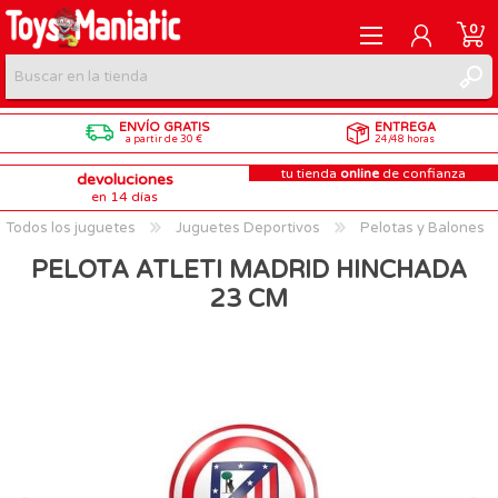
0
ENVÍO GRATIS
ENTREGA
REGISTRARME
a partir de 30 €
24/48 horas
tu tienda
online
de confianza
devoluciones
INICIAR SESIÓN
en 14 días
Todos los juguetes
Juguetes Deportivos
Pelotas y Balones
PELOTA ATLETI MADRID HINCHADA
23 CM