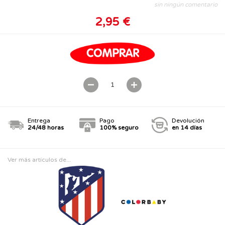
sin ningún comentario
2,95 €
Entrega
Pago
Devolución
24/48 horas
100% seguro
en 14 días
Ver más artículos de...