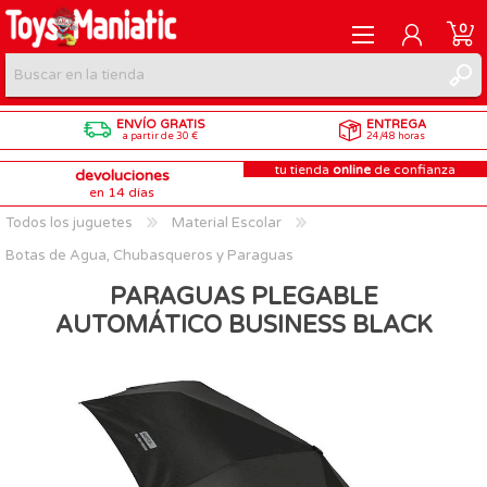
0
ENVÍO GRATIS
ENTREGA
REGISTRARME
a partir de 30 €
24/48 horas
tu tienda
online
de confianza
devoluciones
INICIAR SESIÓN
en 14 días
Todos los juguetes
Material Escolar
Botas de Agua, Chubasqueros y Paraguas
PARAGUAS PLEGABLE
AUTOMÁTICO BUSINESS BLACK