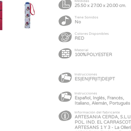
Medidas
25.50 x 27.00 x 20.00 cm.
Tiene Sonidos
No
Colores Disponibles
RED
Material
100%POLYESTER
Instrucciones
ES|EN|FR|IT|DE|PT
Instrucciones
Español, Inglés, Francés,
Italiano, Alemán, Portugués
Información del fabricante
ARTESANIA CERDA, S.L.U.
POL. IND. EL CARRASCOT,
ARTESANS 1 Y 3 - La Ollerí