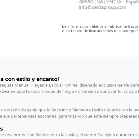
46580 ( VALENCIA - Españ
info@cerdagroup.com
La información relativa al fabricante (razón
o en folleto de instrucciones que acompañ
ia con estilo y encanto!
Paraguas Manual Plegable Escolar Minnie, diseñado exclusivamente para
 Disney, aportando un toque de magia y diversión a sus aventuras bajo la
 diseño plegable que lo hace increíblemente fácil de guardar en la mo
a sus pertenencias escolares, garantizando que esté siempre preparada 
os
e una protección fiable contra la lluvia y el viento. Su tejido duradero