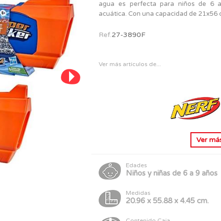
PERSONAJES
agua es perfecta para niños de 6 a
TODOS LOS JUGUETES
acuática. Con una capacidad de 21x56
Ref.
27-3890F
Ver más artículos de...
Ver má
Edades
Niños y niñas de 6 a 9 años
Medidas
20.96 x 55.88 x 4.45 cm.
Contenido Caja