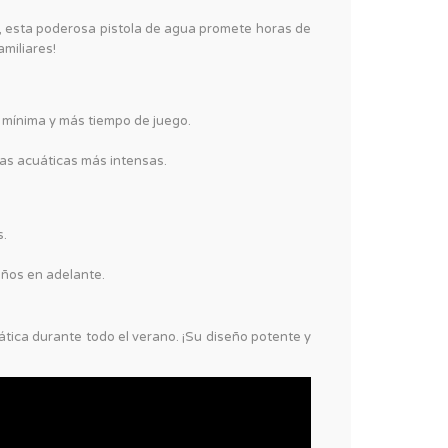
, esta poderosa pistola de agua promete horas de
miliares!
 mínima y más tiempo de juego.
ras acuáticas más intensas.
s.
años en adelante.
tica durante todo el verano. ¡Su diseño potente y