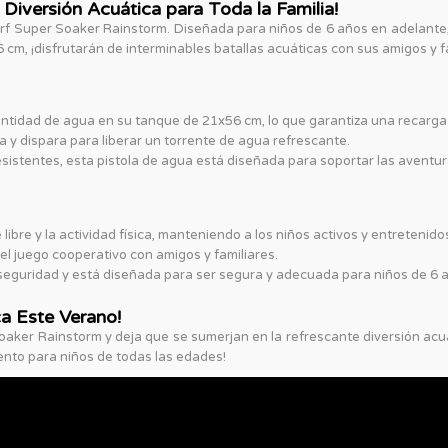
 Diversión Acuática para Toda la Familia!
rf Super Soaker Rainstorm. Diseñada para niños de 6 años en adelante
m, ¡disfrutarán de interminables batallas acuáticas con sus amigos y fa
tidad de agua en su tanque de 21x56 cm, lo que garantiza una recarga
 y dispara para liberar un torrente de agua refrescante.
sistentes, esta pistola de agua está diseñada para soportar las aventu
libre y la actividad física, manteniendo a los niños activos y entretenido
 el juego cooperativo con amigos y familiares.
eguridad y está diseñada para ser segura y adecuada para niños de 6 
ca Este Verano!
aker Rainstorm y deja que se sumerjan en la refrescante diversión acuá
nto para niños de todas las edades!