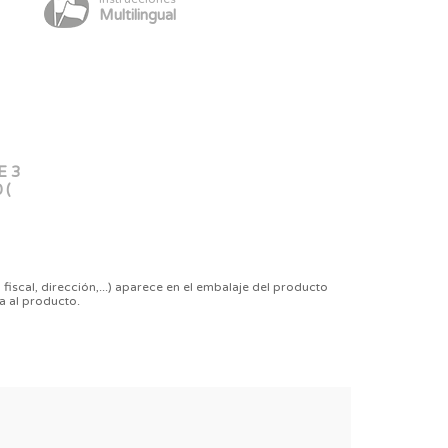
Multilingual
E 3
 (
 fiscal, dirección,...) aparece en el embalaje del producto
a al producto.