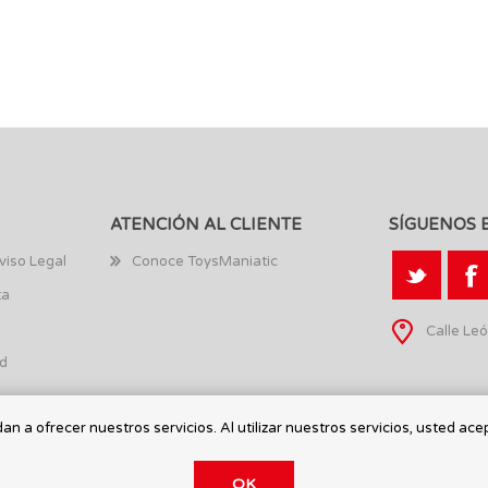
ATENCIÓN AL CLIENTE
SÍGUENOS 
viso Legal
Conoce ToysManiatic
ta
Calle Leó
ad
n a ofrecer nuestros servicios. Al utilizar nuestros servicios, usted ace
OK