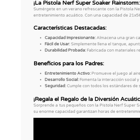
¡La Pistola Nerf Super Soaker Rainstorm:
Sumérgete en un verano refrescante con la Pistola Ne
entretenimiento acuático. Con una capacidad de 21x56 c
Características Destacadas:
Capacidad Impresionante:
Almacena una gran can
Fácil de Usar:
Simplemente llena el tanque, apunta
Durabilidad Probada:
Fabricada con materiales re
Beneficios para los Padres:
Entretenimiento Activo:
Promueve el juego al aire 
Desarrollo Social:
Fomenta la interacción social y
Seguridad:
Cumple con todos los estándares de s
¡Regala el Regalo de la Diversión Acuáti
Sorprende a tus pequeños con la Pistola Nerf Super So
su enorme capacidad garantizan horas de entretenimie