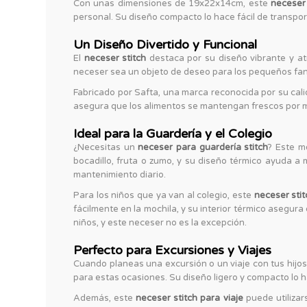
Con unas dimensiones de 19x22x14cm, este
neceser 
personal. Su diseño compacto lo hace fácil de transporta
Un Diseño Divertido y Funcional
El
neceser stitch
destaca por su diseño vibrante y atr
neceser sea un objeto de deseo para los pequeños fa
Fabricado por Safta, una marca reconocida por su calid
asegura que los alimentos se mantengan frescos por m
Ideal para la Guardería y el Colegio
¿Necesitas un
neceser para guardería stitch
? Este m
bocadillo, fruta o zumo, y su diseño térmico ayuda a
mantenimiento diario.
Para los niños que ya van al colegio, este
neceser stit
fácilmente en la mochila, y su interior térmico asegur
niños, y este neceser no es la excepción.
Perfecto para Excursiones y Viajes
Cuando planeas una excursión o un viaje con tus hijos
para estas ocasiones. Su diseño ligero y compacto lo hac
Además, este
neceser stitch para viaje
puede utilizar