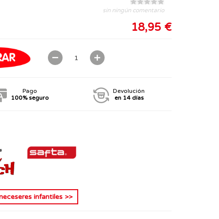
sin ningún comentario
18,95 €
Pago
Devolución
100% seguro
en 14 días
neceseres infantiles
>>