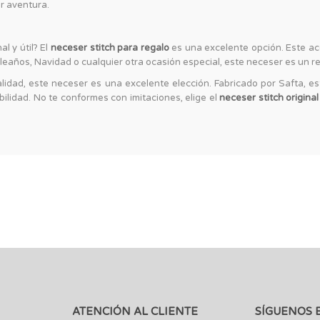
r aventura.
al y útil? El
neceser stitch para regalo
es una excelente opción. Este acc
mpleaños, Navidad o cualquier otra ocasión especial, este neceser es un 
lidad, este neceser es una excelente elección. Fabricado por Safta, e
ilidad. No te conformes con imitaciones, elige el
neceser stitch original
ATENCIÓN AL CLIENTE
SÍGUENOS 