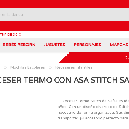
RTIR DE 30 €
BEBÉS REBORN
JUGUETES
PERSONAJES
MARCAS
t
Carros Portamochilas
Bob Esponja
Barbie
Coches de Juguete
Disney
Barriguitas
Mochilas Escolares
Neceseres Infantiles
Figuras Personajes
Fortnite
Feber
Juegos de Mesa
Frozen
Fisher-Price
ESER TERMO CON ASA STITCH S
Jurassic World
Lego Harry Potter
Juguetes Manualidades
Ladybug
Lego Minecraft
Juguetes de Madera
Infantiles
Peppa Pig
Nancy
PinyPon
Nenuco
Mochilas Escolares
Muñecas
El Neceser Termo Stitch de Safta es id
Princesas Disney
Scalextric
años. Con un diseño divertido de Stitch
Sonic
VTech
Patines
Patinetes
necesario de forma organizada. Sus di
SuperZings
The Beasties
transportar. ¡El accesorio perfecto para 
MARCAS