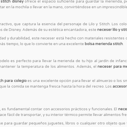
stitch disney
ofrece el espacio suficiente para guardar la merienda, 
r en la mochila o llevar en la mano, convirtiéndose en un imprescindible p
activo, que captura la esencia del personaje de Lilo y Stitch. Los col
ns de Disney. Además de su estética encantadora, este
neceser lilo y sti
ad y durabilidad, este neceser está hecho con materiales resistentes que
ás tiempo, lo que lo convierte en una excelente
bolsa merienda stitch
.
odelo es perfecto para llevar la merienda de tu hijo al jardín de inf
 mantener la temperatura de los alimentos. Además, el
neceser para me
ch para colegio
es una excelente opción para llevar el almuerzo o los 
a que la comida se mantenga fresca hasta la hora del recreo. Los
accesori
, es fundamental contar con accesorios prácticos y funcionales. El
nece
e fácil de transportar, y su interior térmico permite llevar alimentos fre
se para guardar pequeños juguetes, libros o cualquier otro objeto que tu