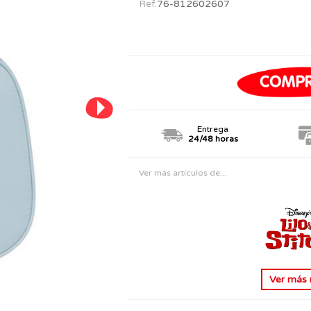
Ref.
76-812602607
PERSONAJES
TODOS LOS JUGUETES
Entrega
24/48 horas
Ver más artículos de...
Ver más