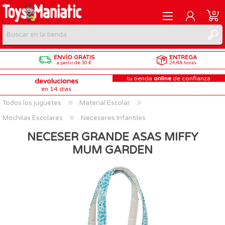
0
ENVÍO GRATIS
ENTREGA
REGISTRARME
a partir de 30 €
24/48 horas
tu tienda
online
de confianza
devoluciones
INICIAR SESIÓN
en 14 días
Todos los juguetes
Material Escolar
Mochilas Escolares
Neceseres Infantiles
NECESER GRANDE ASAS MIFFY
MUM GARDEN