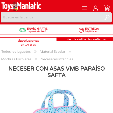
0
ENVÍO GRATIS
ENTREGA
REGISTRARME
a partir de 30 €
24/48 horas
tu tienda
online
de confianza
devoluciones
INICIAR SESIÓN
en 14 días
Todos los juguetes
Material Escolar
Mochilas Escolares
Neceseres Infantiles
NECESER CON ASAS VMB PARAÍSO
SAFTA