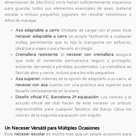
dimensiones de 26x15x12 cm lo hacen suficientemente espacioso
para guardar todos sus elementos esenciales de aseo, material
escolar o incluso pequeños juguetes, sin resultar voluminoso o
difícil de manejar.
Asa adaptable a carro:
Olvídate de cargar con el peso. Este
neceser adaptable a carro
se acopla fácilmente a cualquier
trolley, permitiendo que tu hijo lo transporte sin esfuerzo,
ideal para viajes o para llevarlo al colegio.
Cremallera resistente:
El
neceser con cremallera
asegura
que todo el contenido permanezca seguro y protegido,
evitando derrames o pérdidas accidentales. La cremallera es
fácil de abrir y cerrar, incluso para los más pequeños.
Asa superior:
Además de la opción de adaptarlo a un carro, el
neceser con asa
cuenta con una práctica asa superior para
llevarlo cómodamente en la mano.
Diseño oficial F.C. Barcelona 2ª equipación:
Los colores y el
escudo oficial del club hacen de este neceser un artículo
imprescindible para cualquier fanático del Barça. Lleva los
colores de la segunda equipación con orgullo.
Un Neceser Versátil para Múltiples Ocasiones
Este
neceser escolar
es mucho más que un simple accesorio para