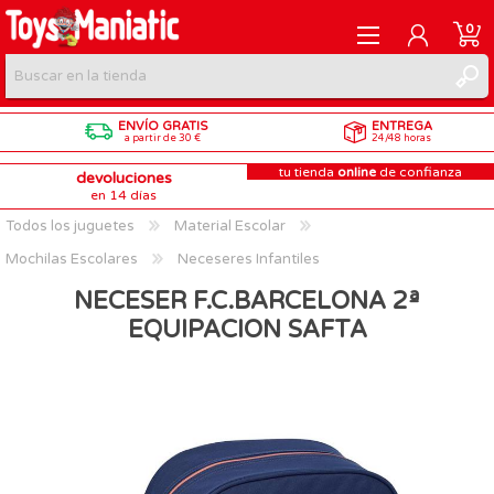
0
ENVÍO GRATIS
ENTREGA
REGISTRARME
a partir de 30 €
24/48 horas
tu tienda
online
de confianza
devoluciones
INICIAR SESIÓN
en 14 días
Todos los juguetes
Material Escolar
Mochilas Escolares
Neceseres Infantiles
NECESER F.C.BARCELONA 2ª
EQUIPACION SAFTA