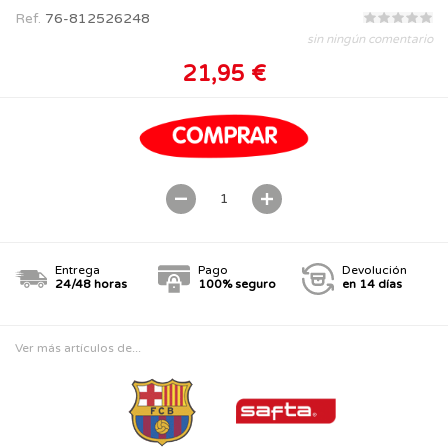
Ref.
76-812526248
sin ningún comentario
21,95 €
Entrega
Pago
Devolución
24/48 horas
100% seguro
en 14 días
Ver más artículos de...