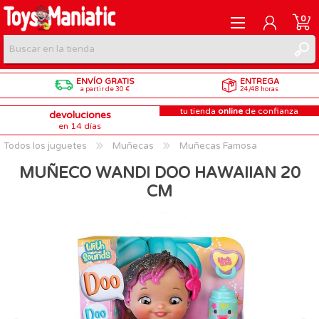
0
ENVÍO GRATIS
ENTREGA
REGISTRARME
a partir de 30 €
24/48 horas
tu tienda
online
de confianza
devoluciones
INICIAR SESIÓN
en 14 días
Todos los juguetes
Muñecas
Muñecas Famosa
MUÑECO WANDI DOO HAWAIIAN 20
CM