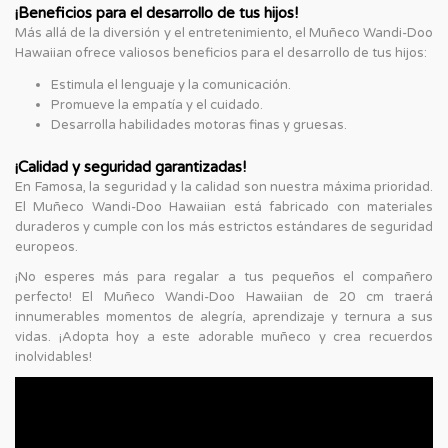
¡Beneficios para el desarrollo de tus hijos!
Más allá de la diversión y el entretenimiento, el Muñeco Wandi-Doo
Hawaiian ofrece valiosos beneficios para el desarrollo de tus hijos:
Estimula el lenguaje y la comunicación.
Promueve la empatía y el cuidado.
Desarrolla habilidades motoras finas y gruesas.
¡Calidad y seguridad garantizadas!
En Famosa, la seguridad y la calidad son nuestra máxima prioridad.
El Muñeco Wandi-Doo Hawaiian está fabricado con materiales
duraderos y cumple con los más estrictos estándares de seguridad
europeos.
¡No esperes más para regalar a tus pequeños el compañero
perfecto! El Muñeco Wandi-Doo Hawaiian de 20 cm traerá
innumerables momentos de alegría, aprendizaje y ternura a sus
vidas. ¡Adopta hoy a este adorable muñeco y crea recuerdos
inolvidables!