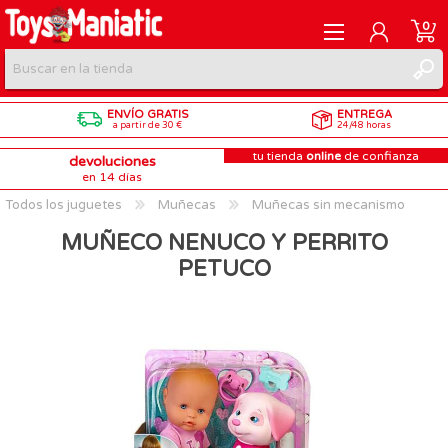
0
ENVÍO GRATIS
ENTREGA
REGISTRARME
a partir de 30 €
24/48 horas
tu tienda
online
de confianza
devoluciones
INICIAR SESIÓN
en 14 días
Todos los juguetes
Muñecas
Muñecas sin mecanismo
MUÑECO NENUCO Y PERRITO
PETUCO