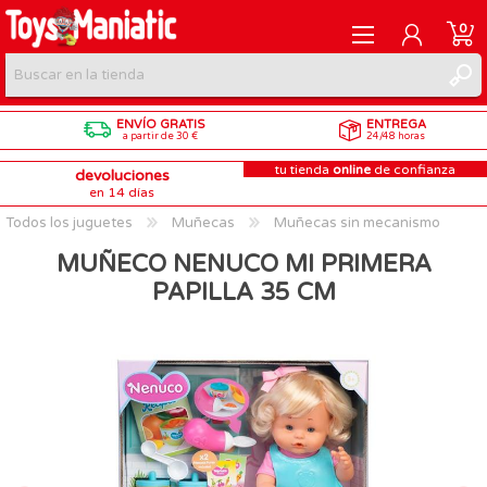
0
ENVÍO GRATIS
ENTREGA
REGISTRARME
a partir de 30 €
24/48 horas
tu tienda
online
de confianza
devoluciones
INICIAR SESIÓN
en 14 días
Todos los juguetes
Muñecas
Muñecas sin mecanismo
MUÑECO NENUCO MI PRIMERA
PAPILLA 35 CM