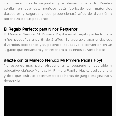
compromiso con la seguridad y el desarrollo infantil. Puedes
confiar en que este muñeco está fabricado con materiales
duraderos y seguros, y que proporcionará años de diversión y
aprendizaje a tus pequeños.
El Regalo Perfecto para Niños Pequeños
El Muñeco Nenuco Mi Primera Papilla es el regalo perfecto para
niños pequeños a partir de 3 años. Su adorable apariencia, sus
divertidos accesorios y su potencial educativo lo convierten en un
juguete que encantará y entretendrá a los niños durante horas.
¡Hazte con tu Muñeco Nenuco Mi Primera Papilla Hoy!
No esperes más para ofrecerle a tu pequeño el adorable y
educativo Muñeco Nenuco Mi Primera Papilla. Haz tu pedido ahora
y deja que disfrute de innumerables horas de juego imaginativo y
desarrollo.