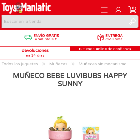
0
ENVÍO GRATIS
ENTREGA
REGISTRARME
a partir de 30 €
24/48 horas
tu tienda
online
de confianza
devoluciones
INICIAR SESIÓN
en 14 días
Todos los juguetes
Muñecas
Muñecas sin mecanismo
MUÑECO BEBE LUVIBUBS HAPPY
SUNNY