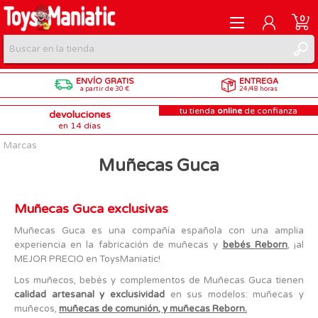
0
ENVÍO GRATIS
ENTREGA
REGISTRARME
a partir de 30 €
24/48 horas
tu tienda
online
de confianza
devoluciones
INICIAR SESIÓN
en 14 días
Marcas
Muñecas Guca
Muñecas Guca exclusivas
Muñecas Guca es una compañía española con una amplia
experiencia en la fabricación de muñecas y
bebés Reborn
, ¡al
MEJOR PRECIO en ToysManiatic!
Los muñecos, bebés y complementos de Muñecas Guca tienen
calidad artesanal y exclusividad
en sus modelos: muñecas y
muñecos,
muñecas de comunión
, y
muñecas Reborn.