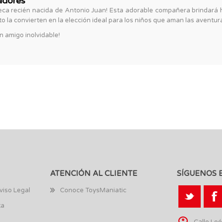
adores
ca recién nacida de Antonio Juan! Esta adorable compañera brindará h
 la convierten en la elección ideal para los niños que aman las aventuras
n amigo inolvidable!
ATENCIÓN AL CLIENTE
SÍGUENOS 
viso Legal
Conoce ToysManiatic
ta
Calle Leó