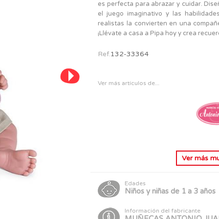
PERSONAJES
es perfecta para abrazar y cuidar. Dis
TODOS LOS JUGUETES
el juego imaginativo y las habilidad
realistas la convierten en una compa
¡Llévate a casa a Pipa hoy y crea recue
Ref.
132-33364
Ver más artículos de...
Ver más
mu
Edades
Niños y niñas de 1 a 3 años
Información del fabricante
MUÑECAS ANTONIO JUA