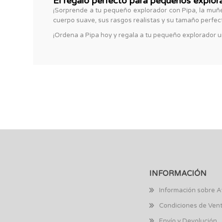
El regalo perfecto para pequeños explor
¡Sorprende a tu pequeño explorador con Pipa, la muñe
cuerpo suave, sus rasgos realistas y su tamaño perfecto
¡Ordena a Pipa hoy y regala a tu pequeño explorador u
INFORMACIÓN
Información sobre A
Condiciones de Ven
Envío y Devolución