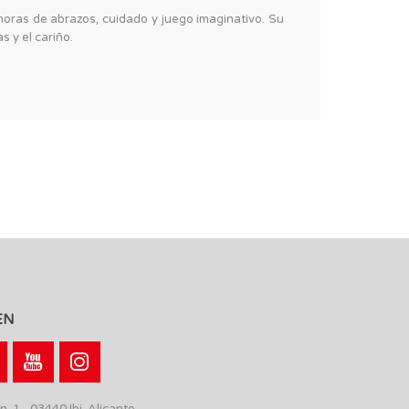
oras de abrazos, cuidado y juego imaginativo. Su
 y el cariño.
EN
n, 1 - 03440 Ibi, Alicante