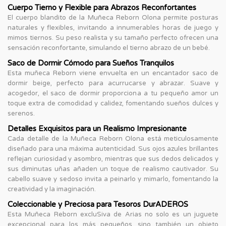
Cuerpo Tierno y Flexible para Abrazos Reconfortantes
El cuerpo blandito de la Muñeca Reborn Olona permite posturas
naturales y flexibles, invitando a innumerables horas de juego y
mimos tiernos. Su peso realista y su tamaño perfecto ofrecen una
sensación reconfortante, simulando el tierno abrazo de un bebé.
Saco de Dormir Cómodo para Sueños Tranquilos
Esta muñeca Reborn viene envuelta en un encantador saco de
dormir beige, perfecto para acurrucarse y abrazar. Suave y
acogedor, el saco de dormir proporciona a tu pequeño amor un
toque extra de comodidad y calidez, fomentando sueños dulces y
serenos.
Detalles Exquisitos para un Realismo Impresionante
Cada detalle de la Muñeca Reborn Olona está meticulosamente
diseñado para una máxima autenticidad. Sus ojos azules brillantes
reflejan curiosidad y asombro, mientras que sus dedos delicados y
sus diminutas uñas añaden un toque de realismo cautivador. Su
cabello suave y sedoso invita a peinarlo y mimarlo, fomentando la
creatividad y la imaginación.
Coleccionable y Preciosa para Tesoros DurADEROS
Esta Muñeca Reborn excluSiva de Arias no solo es un juguete
excepcional para los más pequeños, sino también un objeto