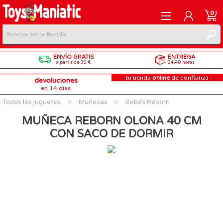
0
ENVÍO GRATIS
ENTREGA
REGISTRARME
a partir de 30 €
24/48 horas
tu tienda
online
de confianza
devoluciones
INICIAR SESIÓN
en 14 días
Todos los juguetes
Muñecas
Bebés Reborn
MUÑECA REBORN OLONA 40 CM
CON SACO DE DORMIR