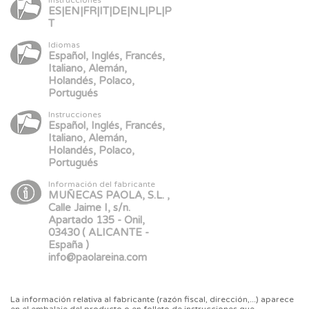
ES|EN|FR|IT|DE|NL|PL|P
T
Idiomas
Español, Inglés, Francés,
Italiano, Alemán,
Holandés, Polaco,
Portugués
Instrucciones
Español, Inglés, Francés,
Italiano, Alemán,
Holandés, Polaco,
Portugués
Información del fabricante
MUÑECAS PAOLA, S.L. ,
Calle Jaime I, s/n.
Apartado 135 - Onil,
03430 ( ALICANTE -
España )
info@paolareina.com
La información relativa al fabricante (razón fiscal, dirección,...) aparece
en el embalaje del producto o en folleto de instrucciones que