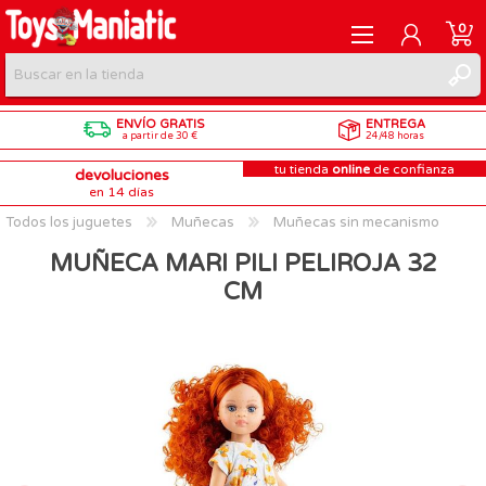
0
ENVÍO GRATIS
ENTREGA
REGISTRARME
a partir de 30 €
24/48 horas
tu tienda
online
de confianza
devoluciones
INICIAR SESIÓN
en 14 días
Todos los juguetes
Muñecas
Muñecas sin mecanismo
MUÑECA MARI PILI PELIROJA 32
CM