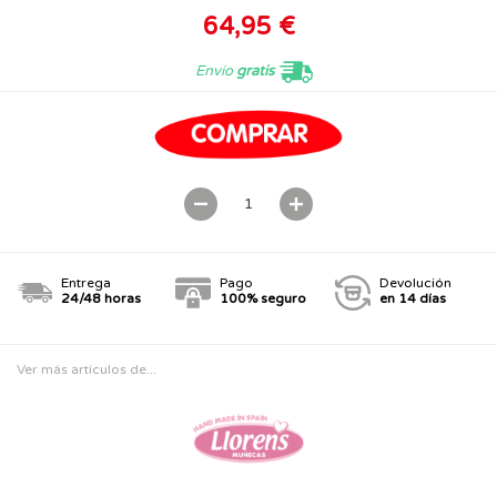
64,95 €
Envío
gratis
Entrega
Pago
Devolución
24/48 horas
100% seguro
en 14 días
Ver más artículos de...