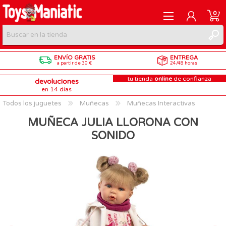
0
ENVÍO GRATIS
ENTREGA
REGISTRARME
a partir de 30 €
24/48 horas
tu tienda
online
de confianza
devoluciones
INICIAR SESIÓN
en 14 días
Todos los juguetes
Muñecas
Muñecas Interactivas
MUÑECA JULIA LLORONA CON
SONIDO