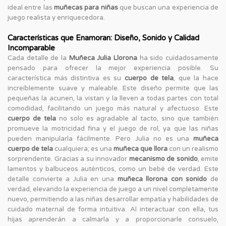
ideal entre las
muñecas para niñas
que buscan una experiencia de
juego realista y enriquecedora.
Características que Enamoran: Diseño, Sonido y Calidad
Incomparable
Cada detalle de la
Muñeca Julia Llorona
ha sido cuidadosamente
pensado para ofrecer la mejor experiencia posible. Su
característica más distintiva es su
cuerpo de tela
, que la hace
increíblemente suave y maleable. Este diseño permite que las
pequeñas la acunen, la vistan y la lleven a todas partes con total
comodidad, facilitando un juego más natural y afectuoso. Este
cuerpo de tela
no solo es agradable al tacto, sino que también
promueve la motricidad fina y el juego de rol, ya que las niñas
pueden manipularla fácilmente. Pero Julia no es una
muñeca
cuerpo de tela
cualquiera; es una
muñeca que llora
con un realismo
sorprendente. Gracias a su innovador
mecanismo de sonido
, emite
lamentos y balbuceos auténticos, como un bebé de verdad. Este
detalle convierte a Julia en una
muñeca llorona con sonido
de
verdad, elevando la experiencia de juego a un nivel completamente
nuevo, permitiendo a las niñas desarrollar empatía y habilidades de
cuidado maternal de forma intuitiva. Al interactuar con ella, tus
hijas aprenderán a calmarla y a proporcionarle consuelo,