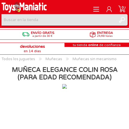
0
ENVÍO GRATIS
ENTREGA
REGISTRARME
a partir de 30 €
24/48 horas
tu tienda
online
de confianza
devoluciones
INICIAR SESIÓN
en 14 días
Todos los juguetes
Muñecas
Muñecas sin mecanismo
MUÑECA ELEGANCE COLIN ROSA
(PARA EDAD RECOMENDADA)