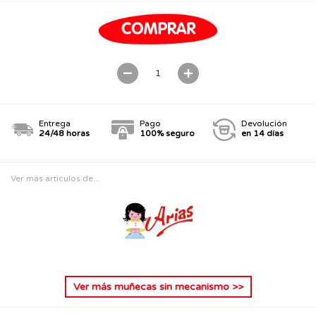
Entrega
Pago
Devolución
24/48 horas
100% seguro
en 14 días
Ver más artículos de...
Ver más
muñecas sin mecanismo
>>