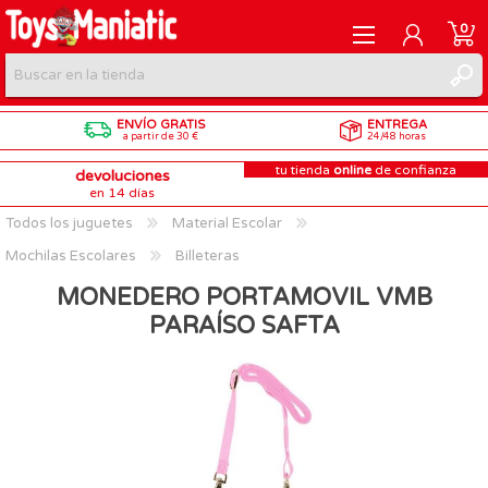
0
ENVÍO GRATIS
ENTREGA
REGISTRARME
a partir de 30 €
24/48 horas
tu tienda
online
de confianza
devoluciones
INICIAR SESIÓN
en 14 días
Todos los juguetes
Material Escolar
Mochilas Escolares
Billeteras
MONEDERO PORTAMOVIL VMB
PARAÍSO SAFTA