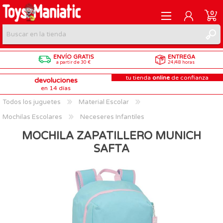
0
ENVÍO GRATIS
ENTREGA
REGISTRARME
a partir de 30 €
24/48 horas
tu tienda
online
de confianza
devoluciones
INICIAR SESIÓN
en 14 días
Todos los juguetes
Material Escolar
Mochilas Escolares
Neceseres Infantiles
MOCHILA ZAPATILLERO MUNICH
SAFTA