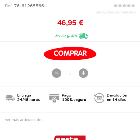
Ref.
76-612655664
sin ningún comentario
46,95 €
Envío
gratis
Entrega
Pago
Devolución
24/48 horas
100% seguro
en 14 días
Ver más artículos de...