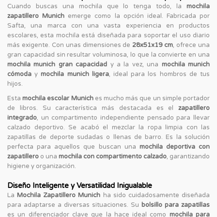
Cuando buscas una mochila que lo tenga todo, la
mochila
zapatillero Munich
emerge como la opción ideal. Fabricada por
Safta, una marca con una vasta experiencia en productos
escolares, esta mochila está diseñada para soportar el uso diario
más exigente. Con unas dimensiones de
28x51x19 cm
, ofrece una
gran capacidad sin resultar voluminosa, lo que la convierte en una
mochila munich gran capacidad
y a la vez, una
mochila munich
cómoda
y
mochila munich ligera
, ideal para los hombros de tus
hijos.
Esta
mochila escolar Munich
es mucho más que un simple portador
de libros. Su característica más destacada es el
zapatillero
integrado
, un compartimento independiente pensado para llevar
calzado deportivo. Se acabó el mezclar la ropa limpia con las
zapatillas de deporte sudadas o llenas de barro. Es la solución
perfecta para aquellos que buscan una
mochila deportiva con
zapatillero
o una
mochila con compartimento calzado
, garantizando
higiene y organización.
Diseño Inteligente y Versatilidad Inigualable
La
Mochila Zapatillero Munich
ha sido cuidadosamente diseñada
para adaptarse a diversas situaciones. Su
bolsillo para zapatillas
es un diferenciador clave que la hace ideal como
mochila para