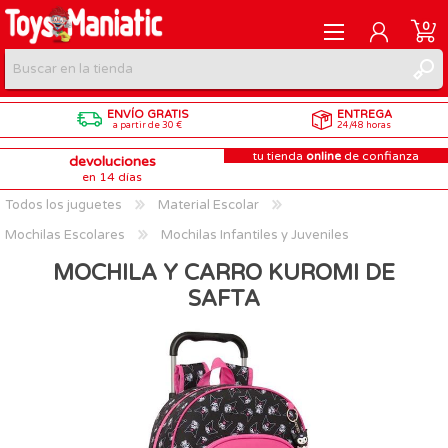
0
ENVÍO GRATIS
ENTREGA
REGISTRARME
a partir de 30 €
24/48 horas
tu tienda
online
de confianza
devoluciones
INICIAR SESIÓN
en 14 días
Todos los juguetes
Material Escolar
Mochilas Escolares
Mochilas Infantiles y Juveniles
MOCHILA Y CARRO KUROMI DE
SAFTA