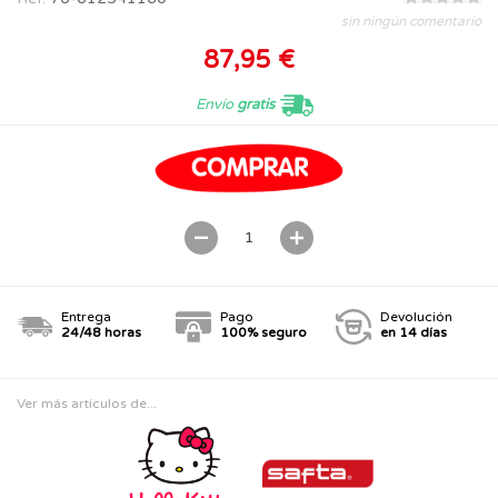
sin ningún comentario
87,95 €
Envío
gratis
Entrega
Pago
Devolución
24/48 horas
100% seguro
en 14 días
Ver más artículos de...