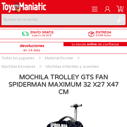
0
ENVÍO GRATIS
ENTREGA
REGISTRARME
a partir de 30 €
24/48 horas
tu tienda
online
de confianza
devoluciones
INICIAR SESIÓN
en 14 días
Todos los juguetes
Material Escolar
Mochilas Escolares
Mochilas Infantiles y Juveniles
MOCHILA TROLLEY GTS FAN
SPIDERMAN MAXIMUM 32 X27 X47
CM