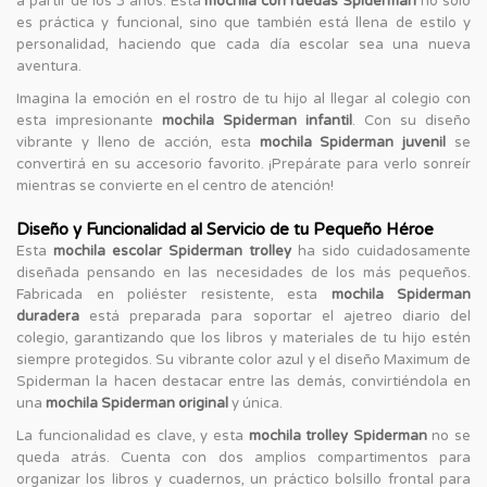
a partir de los 3 años. Esta
mochila con ruedas Spiderman
no solo
es práctica y funcional, sino que también está llena de estilo y
personalidad, haciendo que cada día escolar sea una nueva
aventura.
Imagina la emoción en el rostro de tu hijo al llegar al colegio con
esta impresionante
mochila Spiderman infantil
. Con su diseño
vibrante y lleno de acción, esta
mochila Spiderman juvenil
se
convertirá en su accesorio favorito. ¡Prepárate para verlo sonreír
mientras se convierte en el centro de atención!
Diseño y Funcionalidad al Servicio de tu Pequeño Héroe
Esta
mochila escolar Spiderman trolley
ha sido cuidadosamente
diseñada pensando en las necesidades de los más pequeños.
Fabricada en poliéster resistente, esta
mochila Spiderman
duradera
está preparada para soportar el ajetreo diario del
colegio, garantizando que los libros y materiales de tu hijo estén
siempre protegidos. Su vibrante color azul y el diseño Maximum de
Spiderman la hacen destacar entre las demás, convirtiéndola en
una
mochila Spiderman original
y única.
La funcionalidad es clave, y esta
mochila trolley Spiderman
no se
queda atrás. Cuenta con dos amplios compartimentos para
organizar los libros y cuadernos, un práctico bolsillo frontal para