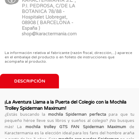
KARACTERMANIA S.L. ,
P.I. PEDROSA, C/DE LA
BOTANICA 78/88 -
Hospitalet Llobregat,
08908 ( BARCELONA -
España )
shop@karactermania.com
La información relativa al fabricante (razón fiscal, dirección,...) aparece
en el embalaje del producto o en folleto de instrucciones que
acompaña al producto.
DESCRIPCIÓN
¡La Aventura Llama a la Puerta del Colegio con la Mochila
Trolley Spiderman Maximum!
¿Estás buscando la
mochila Spiderman perfecta
para que tu
pequeño héroe lleve sus libros y sueños al colegio? ¡No busques
más! La
mochila trolley GTS FAN Spiderman Maximum
de
Karactermania es la elección ideal para los fans del hombre araña