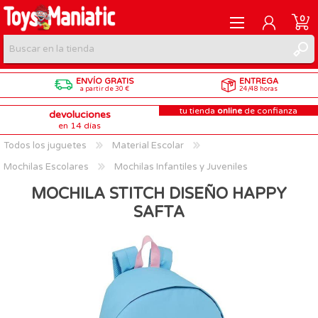
0
ENVÍO GRATIS
ENTREGA
REGISTRARME
a partir de 30 €
24/48 horas
tu tienda
online
de confianza
devoluciones
INICIAR SESIÓN
en 14 días
Todos los juguetes
Material Escolar
Mochilas Escolares
Mochilas Infantiles y Juveniles
MOCHILA STITCH DISEÑO HAPPY
SAFTA