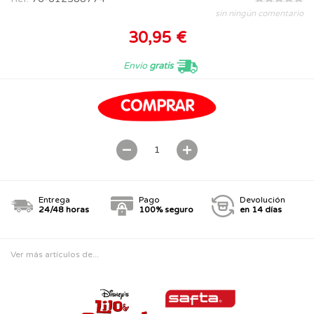
sin ningún comentario
30,95 €
Envío
gratis
Entrega
Pago
Devolución
24/48 horas
100% seguro
en 14 días
Ver más artículos de...