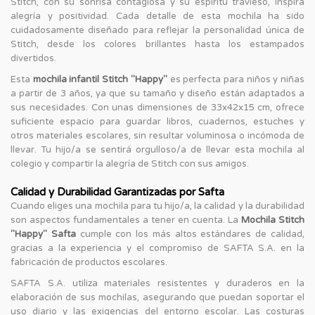
Stitch, con su sonrisa contagiosa y su espíritu travieso, inspira
alegría y positividad. Cada detalle de esta mochila ha sido
cuidadosamente diseñado para reflejar la personalidad única de
Stitch, desde los colores brillantes hasta los estampados
divertidos.
Esta
mochila infantil Stitch "Happy"
es perfecta para niños y niñas
a partir de 3 años, ya que su tamaño y diseño están adaptados a
sus necesidades. Con unas dimensiones de 33x42x15 cm, ofrece
suficiente espacio para guardar libros, cuadernos, estuches y
otros materiales escolares, sin resultar voluminosa o incómoda de
llevar. Tu hijo/a se sentirá orgulloso/a de llevar esta mochila al
colegio y compartir la alegría de Stitch con sus amigos.
Calidad y Durabilidad Garantizadas por Safta
Cuando eliges una mochila para tu hijo/a, la calidad y la durabilidad
son aspectos fundamentales a tener en cuenta. La
Mochila Stitch
"Happy" Safta
cumple con los más altos estándares de calidad,
gracias a la experiencia y el compromiso de SAFTA S.A. en la
fabricación de productos escolares.
SAFTA S.A. utiliza materiales resistentes y duraderos en la
elaboración de sus mochilas, asegurando que puedan soportar el
uso diario y las exigencias del entorno escolar. Las costuras