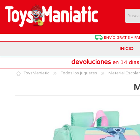
ENVÍO GRATIS
A PA
INICIO
devoluciones
en 14 días
Animales de Juguete
Batman
Antonio Juan
ToysManiatic
Todos los juguetes
Material Escolar
Estuches Y Plumieres
Dragon Ball
Chicco
M
Harry Potter
Hasbro
Juegos de Mesa Divertidos
Patrulla Canina
Lego Technic
Material Escolar
Pokemon
Playmobil
Muñecas Interactivas
SuperThings
Puzzles