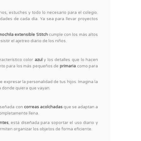
nos, estuches y todo lo necesario para el colegio.
dades de cada día. Ya sea para llevar proyectos
mochila extensible Stitch
cumple con los más altos
tir el ajetreo diario de los niños.
acterístico color
azul
y los detalles que lo hacen
 tanto para los más pequeños de
primaria
como para
 expresar la personalidad de tus hijos. Imagina la
 a donde quiera que vayan.
iseñada con
correas acolchadas
que se adaptan a
completamente llena.
entes
, está diseñada para soportar el uso diario y
miten organizar los objetos de forma eficiente.