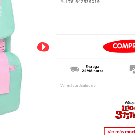
Ref.
76-642539019
PERSONAJES
TODOS LOS JUGUETES
Entrega
24/48 horas
Ver más artículos de...
Ver más
mochi