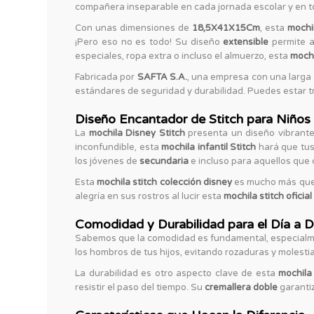
compañera inseparable en cada jornada escolar y en t
Con unas dimensiones de
18,5X41X15Cm
, esta
mochi
¡Pero eso no es todo! Su diseño
extensible
permite a
especiales, ropa extra o incluso el almuerzo, esta
mochi
Fabricada por
SAFTA S.A.
, una empresa con una larga 
estándares de seguridad y durabilidad. Puedes estar tra
Diseño Encantador de Stitch para Niños
La
mochila Disney Stitch
presenta un diseño vibrante 
inconfundible, esta
mochila infantil Stitch
hará que tus 
los jóvenes de
secundaria
e incluso para aquellos que 
Esta
mochila stitch colección disney
es mucho más que u
alegría en sus rostros al lucir esta
mochila stitch oficial
Comodidad y Durabilidad para el Día a D
Sabemos que la comodidad es fundamental, especialme
los hombros de tus hijos, evitando rozaduras y molest
La durabilidad es otro aspecto clave de esta
mochila 
resistir el paso del tiempo. Su
cremallera doble
garantiz