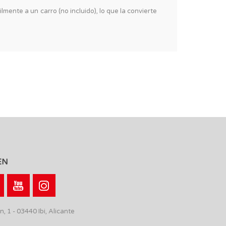
mente a un carro (no incluido), lo que la convierte
EN
n, 1 - 03440 Ibi, Alicante