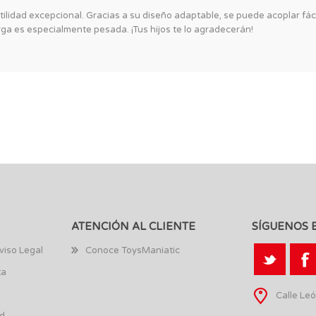
ilidad excepcional. Gracias a su diseño adaptable, se puede acoplar fácil
rga es especialmente pesada. ¡Tus hijos te lo agradecerán!
ATENCIÓN AL CLIENTE
SÍGUENOS 
viso Legal
Conoce ToysManiatic
ta
Calle Leó