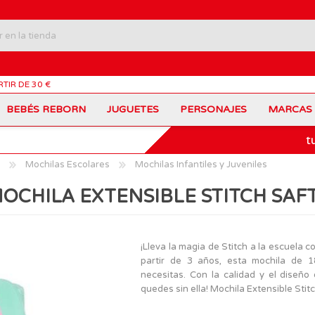
RTIR DE 30 €
BEBÉS REBORN
JUGUETES
PERSONAJES
MARCAS
t
Carros Portamochilas
Bob Esponja
Barbie
Coches de Juguete
Disney
Barriguitas
Mochilas Escolares
Mochilas Infantiles y Juveniles
Figuras Personajes
Fortnite
Feber
Juegos de Mesa
Frozen
Fisher-Price
OCHILA EXTENSIBLE STITCH SAF
Jurassic World
Lego Harry Potter
Juguetes Manualidades
Ladybug
Lego Minecraft
Juguetes de Madera
Infantiles
Peppa Pig
Nancy
PinyPon
Nenuco
Mochilas Escolares
Muñecas
¡Lleva la magia de Stitch a la escuela c
Princesas Disney
Scalextric
partir de 3 años, esta mochila de 
Sonic
VTech
Patines
Patinetes
necesitas. Con la calidad y el diseño
SuperZings
The Beasties
quedes sin ella! Mochila Extensible Stit
MARCAS