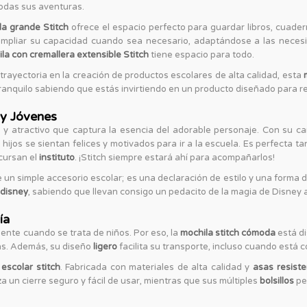
odas sus aventuras.
la grande Stitch
ofrece el espacio perfecto para guardar libros, cuader
mpliar su capacidad cuando sea necesario, adaptándose a las necesi
la con cremallera extensible Stitch
tiene espacio para todo.
trayectoria en la creación de productos escolares de alta calidad, esta
nquilo sabiendo que estás invirtiendo en un producto diseñado para resis
 y Jóvenes
y atractivo que captura la esencia del adorable personaje. Con su car
hijos se sientan felices y motivados para ir a la escuela. Es perfecta
cursan el
instituto
. ¡Stitch siempre estará ahí para acompañarlos!
n simple accesorio escolar; es una declaración de estilo y una forma de
 disney
, sabiendo que llevan consigo un pedacito de la magia de Disney
ía
nte cuando se trata de niños. Por eso, la
mochila stitch cómoda
está d
ias. Además, su diseño
ligero
facilita su transporte, incluso cuando está 
escolar stitch
. Fabricada con materiales de alta calidad y
asas resist
a un cierre seguro y fácil de usar, mientras que sus múltiples
bolsillos
per