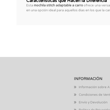
Características que Hacen la Diferencia
Esta
mochila stitch adaptable a carro
ofrece una versat
en una opción ideal para aquellos días en los que la ca
INFORMACIÓN
Información sobre A
Condiciones de Ven
Envío y Devolución