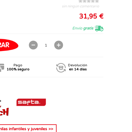
sin ningún comentario
31,95 €
Envío
gratis
Pago
Devolución
100% seguro
en 14 días
las infantiles y juveniles
>>